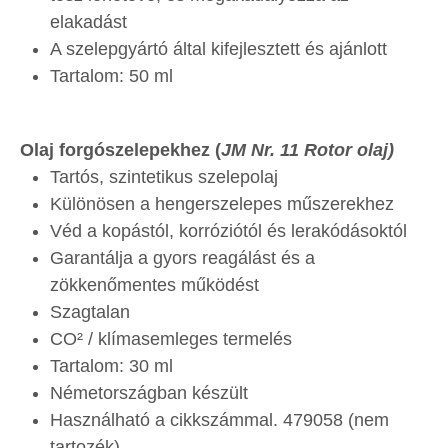
elakadást
A szelepgyártó által kifejlesztett és ajánlott
Tartalom: 50 ml
Olaj forgószelepekhez (
JM Nr. 11 Rotor olaj)
Tartós, szintetikus szelepolaj
Különösen a hengerszelepes műszerekhez
Véd a kopástól, korróziótól és lerakódásoktól
Garantálja a gyors reagálást és a
zökkenőmentes működést
Szagtalan
CO² / klímasemleges termelés
Tartalom: 30 ml
Németországban készült
Használható a cikkszámmal. 479058 (nem
tartozék)