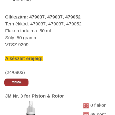
​Cikkszám: 479037, 479037, 479052
Termékkód: 479037, 479037, 479052
Flakon tartalma: 50 ml
Súly: 50 gramm
VTSZ 9209
A készlet erejéig!
(24/0903)
Vissza
JM Nr. 3 for Piston & Rotor
0 flakon
68 pont