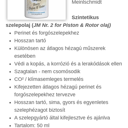
Meinlschmidt
Szintetikus
szelepolaj (
JM Nr. 2 for Piston & Rotor olaj)
Perinet és forgószelepekhez
Hosszan tartó
Különösen az átlagos hézagú műszerek
esetében
Védi a kopás, a korrózió és a lerakódások ellen
Szagtalan - nem csomósodik
CO² / klímasemleges termelés
Kifejezetten átlagos hézagú perinet és
forgószelepekhez tervezve
Hosszan tartó, sima, gyors és egyenletes
szelephézagot biztosít
A szelepgyártó által kifejlesztve és ajánlva
Tartalom: 50 ml