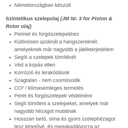
Németországban készült
Szintetikus szelepolaj
(JM Nr. 3 for Piston &
Rotor olaj)
Perinet és forgószelepekhez
Különösen azoknál a hangszereknél,
amelyeknek már nagyobb a játékterjedelem
Segíti a szelepek tömítését
Véd a kopás ellen
Korrózió és lerakódások
Szagtalan - nem csomósodik
CO² / klímasemleges termelés
Peret és forgószelepek védelmére
Segít tömíteni a szelepeket, amelyek már
nagyobb hézagot mutatnak
Hosszan tartó, sima és gyors szelephézagot
tesz lehetővé, és megakadályozza az