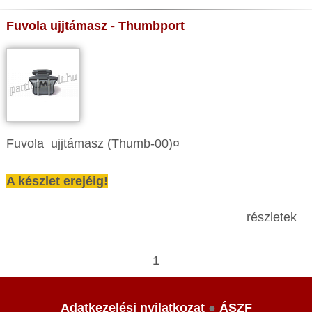
Fuvola ujjtámasz - Thumbport
Fuvola ujjtámasz (Thumb-00)¤
A készlet erejéig!
részletek
1
Adatkezelési nyilatkozat
●
ÁSZF