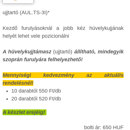
ujjtartó (AUL.TS-3I)*
Kezdő furulyásoknál a jobb kéz hüvelykujjának
helyét lehet vele pozicionálni
A hüvelykujjtámasz
(ujjtartó)
állítható, mindegyik
szoprán furulyára felhelyezhető!
Mennyiségi kedvezmény az aktuális
rendelésnél!
10 darabtól 550 Ft/db
20 darabtól 520 Ft/db
A készlet erejéig!
bolti ár: 650 HUF