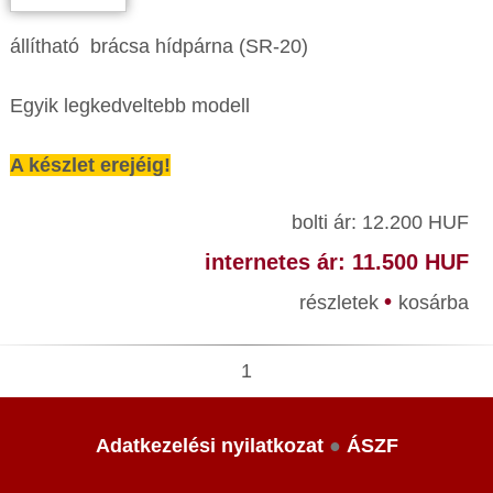
állítható brácsa hídpárna (SR-20)
Egyik legkedveltebb modell
A készlet erejéig!
bolti ár: 12.200 HUF
internetes ár: 11.500 HUF
•
részletek
kosárba
1
Adatkezelési nyilatkozat
●
ÁSZF