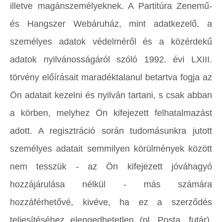
illetve magánszemélyeknek. A Partitúra Zenemű-
és Hangszer Webáruház, mint adatkezelő, a
személyes adatok védelméről és a közérdekű
adatok nyilvánosságáról szóló 1992. évi LXIII.
törvény előírásait maradéktalanul betartva fogja az
Ön adatait kezelni és nyilván tartani, s csak abban
a körben, melyhez Ön kifejezett felhatalmazást
adott. A regisztráció során tudomásunkra jutott
személyes adatait semmilyen körülmények között
nem tesszük - az Ön kifejezett jóváhagyó
hozzájárulása nélkül - más számára
hozzáférhetővé, kivéve, ha ez a szerződés
teljesítéséhez elengedhetetlen (pl. Posta, futár),