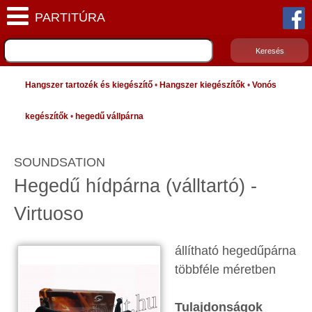
Hangszer tartozék és kiegészítő
•
Hangszer kiegészítők
•
Vonós
kegészítők
•
hegedű vállpárna
SOUNDSATION
Hegedű hídpárna (válltartó) -
Virtuoso
állítható hegedűpárna
többféle méretben
Tulajdonságok