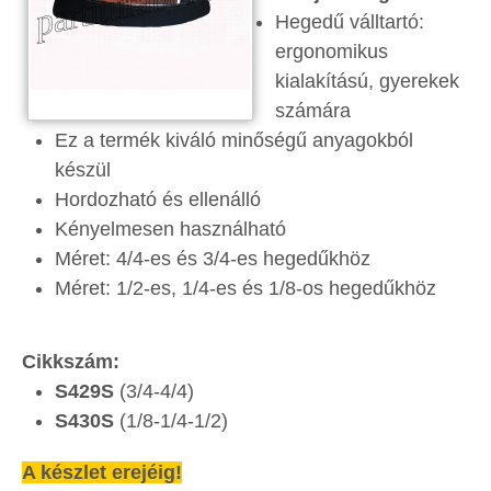
Hegedű válltartó:
ergonomikus
kialakítású, gyerekek
számára
Ez a termék kiváló minőségű anyagokból
készül
Hordozható és ellenálló
Kényelmesen használható
Méret: 4/4-es és 3/4-es hegedűkhöz
Méret: 1/2-es, 1/4-es és 1/8-os hegedűkhöz
Cikkszám:
S429S
(3/4-4/4)
S430S
(1/8-1/4-1/2)
A készlet erejéig!