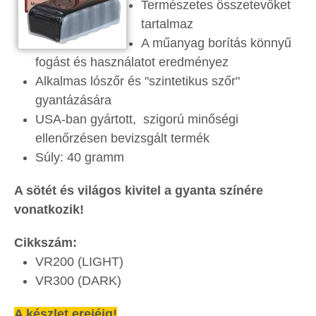
Természetes összetevőket
tartalmaz
A műanyag borítás könnyű
fogást és használatot eredményez
Alkalmas lószőr és "szintetikus szőr"
gyantázására
USA-ban gyártott, szigorú minőségi
ellenőrzésen bevizsgált termék
Súly: 40 gramm
A sötét és világos kivitel a gyanta színére
vonatkozik!
Cikkszám:
VR200 (LIGHT)
VR300 (DARK)
A készlet erejéig!