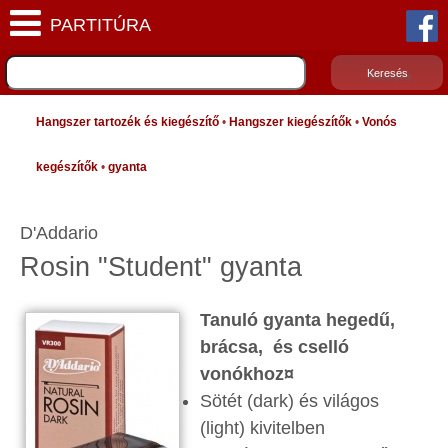
Hangszer tartozék és kiegészítő
•
Hangszer kiegészítők
•
Vonós
kegészítők
•
gyanta
D'Addario
Rosin "Student" gyanta
Tanuló gyanta hegedű,
brácsa, és cselló
vonókhoz¤
Sötét (dark) és világos
(light) kivitelben