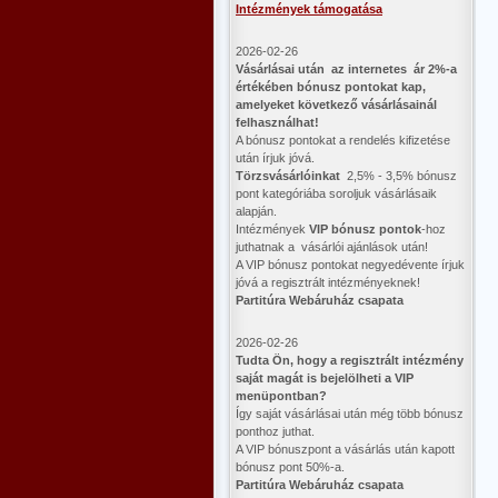
Intézmények támogatása
2026-02-26
Vásárlásai után az internetes ár 2%-a
értékében bónusz pontokat kap,
amelyeket következő vásárlásainál
felhasználhat!
A bónusz pontokat a rendelés kifizetése
után írjuk jóvá.
Törzsvásárlóinkat
2,5% - 3,5% bónusz
pont kategóriába soroljuk vásárlásaik
alapján.
Intézmények
VIP bónusz pontok
-hoz
juthatnak a vásárlói ajánlások után!
A VIP bónusz pontokat negyedévente írjuk
jóvá a regisztrált intézményeknek!
Partitúra Webáruház csapata
2026-02-26
​Tudta Ön, hogy a regisztrált intézmény
saját magát is bejelölheti a VIP
menüpontban?
Így saját vásárlásai után még több bónusz
ponthoz juthat.
A VIP bónuszpont a vásárlás után kapott
bónusz pont 50%-a.
Partitúra Webáruház csapata