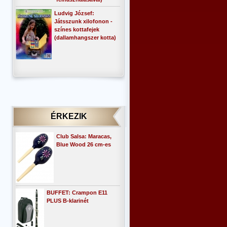
Ludvig József:
Játsszunk xilofonon -
színes kottafejek
(dallamhangszer kotta)
ÉRKEZIK
Club Salsa: Maracas,
Blue Wood 26 cm-es
BUFFET: Crampon E11
PLUS B-klarinét