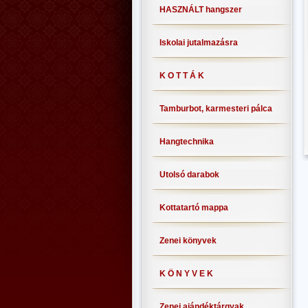
HASZNÁLT hangszer
Iskolai jutalmazásra
K O T T Á K
Tamburbot, karmesteri pálca
Hangtechnika
Utolsó darabok
Kottatartó mappa
Zenei könyvek
K Ö N Y V E K
Zenei ajándéktárgyak