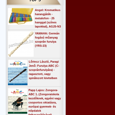
Angel: Kromatikus
harangjáték -
metalofon - 25
hanggal (színes
lapokkal), AG25-N3
YAMAHA: Germán
fogású műanyag
szoprán furulya
(YRS-23)
Lőrincz László, Paragi
Jenő: Furulya ABC (C-
szopránfurulyára) -
ragasztott, vagy
spirálozott kivitelben
Papp Lajos: Zongora-
ABC 1. (Zongoraiskola
kezdőknek, egyéni vagy
csoportos oktatásra,
európai gyermek- és
népdalok
felhasználásával)