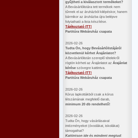
gyűjtheti a kiválasztott termékeket?
A Bevásárlólistára tett termékek nem
tűnnek el az áruházból kilépéskor, hanem
bármikor az áruházba újra belépve
folytatható a lista készítése.
Tájékoztató ITT!
Partitúra Webáruház csapata
2026-02-26
​Tudta Ön, hogy Bevásárlólistájáról
közvetlenül kérhet Árajánlatot?
A Bevásárlólistán szereplő tételekről
rögtön kérheti az Árajánlatot az
Árajánlat
kérése
szövegre kattintva.
Tájékoztató ITT!
Partitúra Webáruház csapata
2026-02-26
Kórus lapkottákból csak a kórus
létszámának megfelelő darab,
minimum 20 db rendelhető!
2026-02-26
Tudta Ön, hogy vásárlásaival
intézményeket (óvodákat, iskolákat)
támogathat?
Kattintson ide és mindent megtud
: