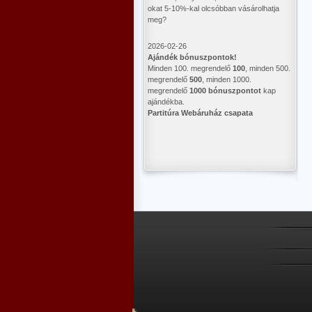
okat 5-10%-kal olcsóbban vásárolhatja
meg?
2026-02-26
Ajándék bónuszpontok!
Minden 100. megrendelő
100
, minden 500.
megrendelő
500
, minden 1000.
megrendelő
1000 bónuszpontot
kap
ajándékba.
Partitúra Webáruház csapata