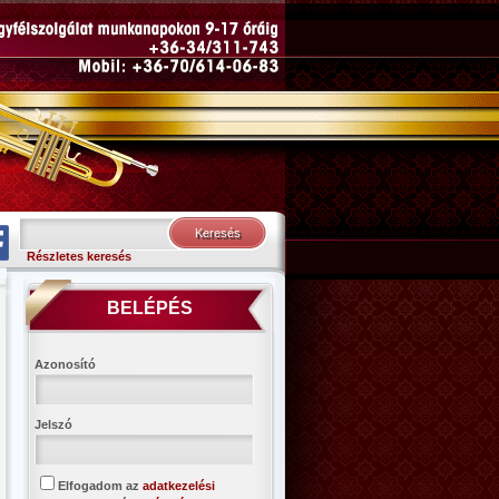
Részletes keresés
BELÉPÉS
Azonosító
Jelszó
Elfogadom az
adatkezelési