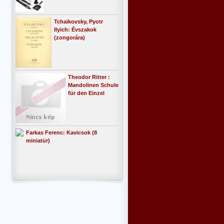
Tchaikovsky, Pyotr
Ilyich: Évszakok
(zongorára)
Theodor Ritter :
Mandolinen Schule
für den Einzel
Farkas Ferenc: Kavicsok (8
miniatür)