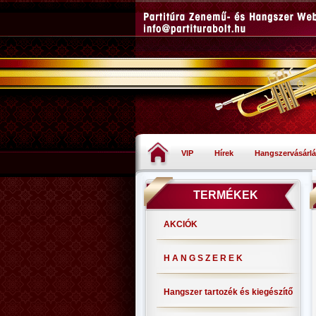
VIP
Hírek
Hangszervásárlá
TERMÉKEK
AKCIÓK
H A N G S Z E R E K
Hangszer tartozék és kiegészítő