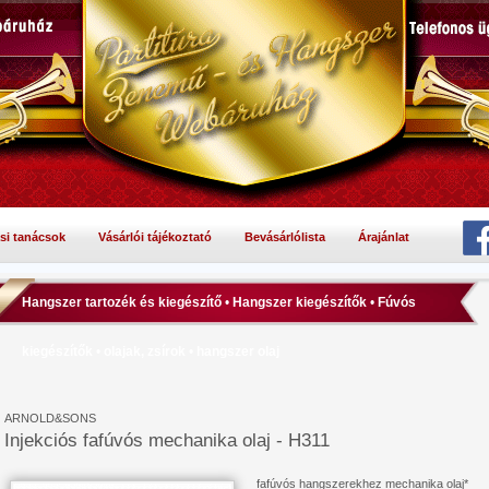
si tanácsok
Vásárlói tájékoztató
Bevásárlólista
Árajánlat
Hangszer tartozék és kiegészítő
•
Hangszer kiegészítők
•
Fúvós
kiegészítők
•
olajak, zsírok
•
hangszer olaj
ARNOLD&SONS
Injekciós fafúvós mechanika olaj - H311
fafúvós hangszerekhez mechanika olaj*