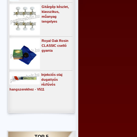
Gitárgép készlet,
klasszikus,
műanyag
tengelyes
Royal Oak Rosin
CLASSIC cselló
gyanta
Injekciós olaj
dugattyús
rézfúvós
hangszerekhez - V511
TOP 5