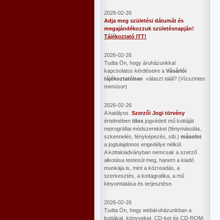
2026-02-26
Adja meg születési dátumát és
megajándékozzuk születésnapján!
Tájékoztató ITT!
2026-02-26
Tudta Ön, hogy áruházunkkal
kapcsolatos kérdéseire a
Vásárlói
tájékoztatóban
választ talál? (Vízszintes
menüsor)
2026-02-26
A hatályos
Szerzői Jogi törvény
értelmében
tilos
jogvédett mű kottáját
reprográfiai módszerekkel (fénymásolás,
szkennelés, fényképezés, stb.)
másolni
a jogtulajdonos engedélye nélkül.
A kottakiadványban nemcsak a szerző
alkotása testesül meg, hanem a kiadó
munkája is, mint a közreadás, a
szerkesztés, a kottagrafika, a mű
kinyomtatása és terjesztése.
2026-02-26
Tudta Ön, hogy webáruházunkban a
kottákat, könyveket, CD-ket és CD-ROM-