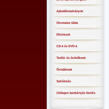
Ajándékutalványok
Ötvonalas tábla
Dísztasak
CD-k és DVD-k
Tanító- és óvónőknek
Óvodáknak
Spirálozás
Utólagos bankártyás fizetés