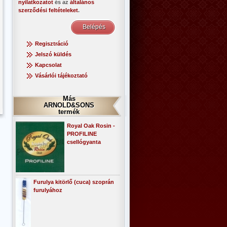
nyilatkozatot
és az
általános
szerződési feltételeket
.
Regisztráció
Jelszó küldés
Kapcsolat
Vásárlói tájékoztató
Más
ARNOLD&SONS
termék
Royal Oak Rosin -
PROFILINE
csellógyanta
Furulya kitörlő (cuca) szoprán
furulyához