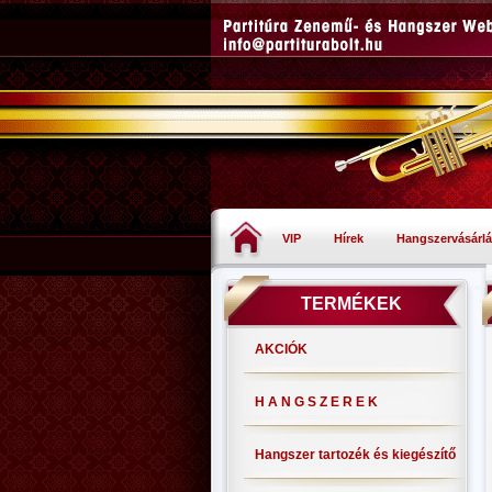
VIP
Hírek
Hangszervásárlá
TERMÉKEK
AKCIÓK
H A N G S Z E R E K
Hangszer tartozék és kiegészítő