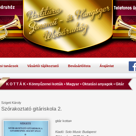
si tanácsok
Vásárlói tájékoztató
Bevásárlólista
Árajánlat
K O T T Á K
•
Könnyűzenei kották
•
Magyar
•
Oktatási anyagok
•
Gitár
Szigeti Károly
Szórakoztató gitáriskola 2.
gitár kotta¤
Kiadó: Solo Music Budapest