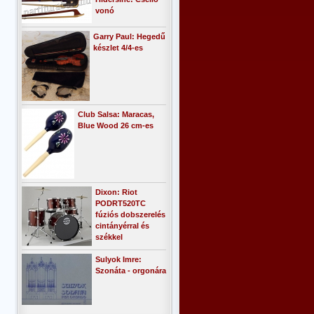
vonó
Garry Paul: Hegedű
készlet 4/4-es
Club Salsa: Maracas,
Blue Wood 26 cm-es
Dixon: Riot
PODRT520TC
fúziós dobszerelés
cintányérral és
székkel
Sulyok Imre:
Szonáta - orgonára