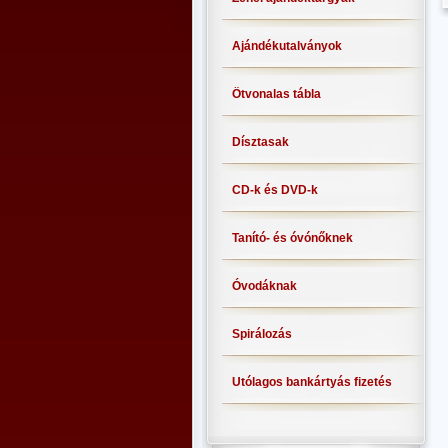
Ajándékutalványok
Ötvonalas tábla
Dísztasak
CD-k és DVD-k
Tanító- és óvónőknek
Óvodáknak
Spirálozás
Utólagos bankártyás fizetés