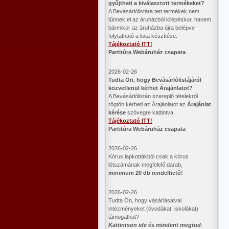
gyűjtheti a kiválasztott termékeket?
A Bevásárlólistára tett termékek nem
tűnnek el az áruházból kilépéskor, hanem
bármikor az áruházba újra belépve
folytatható a lista készítése.
Tájékoztató ITT!
Partitúra Webáruház csapata
2026-02-26
​Tudta Ön, hogy Bevásárlólistájáról
közvetlenül kérhet Árajánlatot?
A Bevásárlólistán szereplő tételekről
rögtön kérheti az Árajánlatot az
Árajánlat
kérése
szövegre kattintva.
Tájékoztató ITT!
Partitúra Webáruház csapata
2026-02-26
Kórus lapkottákból csak a kórus
létszámának megfelelő darab,
minimum 20 db rendelhető!
2026-02-26
Tudta Ön, hogy vásárlásaival
intézményeket (óvodákat, iskolákat)
támogathat?
Kattintson ide és mindent megtud
: