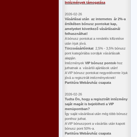
Intézmények támogatása
2026-02-26
Vásárlásai után az internetes ár 2%-a
értékében bónusz pontokat kap,
amelyeket következő vásárlásainál
felhasználhat!
A bónusz pontokat a rendelés kifizetése
után írjuk jóvá.
Törzsvásárlóinkat
2,5% - 3,5% bónusz
pont kategóriába soroljuk vásárlásaik
alapján.
Intézmények
VIP bónusz pontok
-hoz
juthatnak a vásárlói ajánlások után!
A VIP bónusz pontokat negyedévente írjuk
jóvá a regisztrált intézményeknek!
Partitúra Webáruház csapata
2026-02-26
​Tudta Ön, hogy a regisztrált intézmény
saját magát is bejelölheti a VIP
menüpontban?
Így saját vásárlásai után még több bónusz
ponthoz juthat.
A VIP bónuszpont a vásárlás után kapott
bónusz pont 50%-a.
Partitúra Webáruház csapata