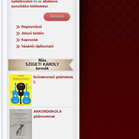
nyilatkozatot
és az
általános
szerződési feltételeket
.
Regisztráció
Jelszó küldés
Kapcsolat
Vásárlói tájékoztató
Más
SZIGETI KÁROLY
termék
Szórakoztató gitáriskola
1.
AKKORDISKOLA
gitárosoknak