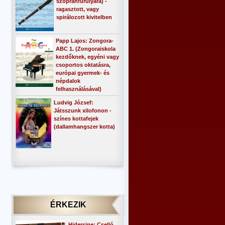
szopránfurulyára) -
ragasztott, vagy
spirálozott kivitelben
Papp Lajos: Zongora-
ABC 1. (Zongoraiskola
kezdőknek, egyéni vagy
csoportos oktatásra,
európai gyermek- és
népdalok
felhasználásával)
Ludvig József:
Játsszunk xilofonon -
színes kottafejek
(dallamhangszer kotta)
ÉRKEZIK
Hidersine: Cselló