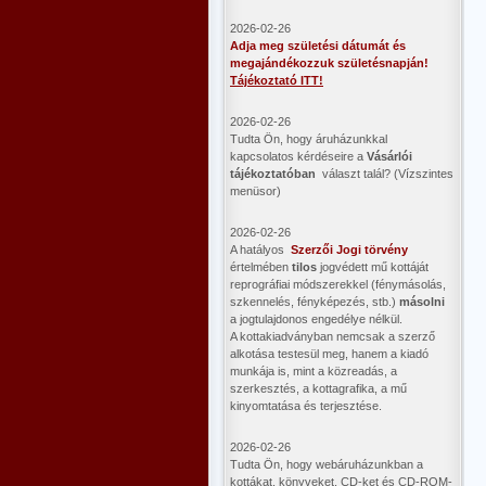
2026-02-26
Adja meg születési dátumát és
megajándékozzuk születésnapján!
Tájékoztató ITT!
2026-02-26
Tudta Ön, hogy áruházunkkal
kapcsolatos kérdéseire a
Vásárlói
tájékoztatóban
választ talál? (Vízszintes
menüsor)
2026-02-26
A hatályos
Szerzői Jogi törvény
értelmében
tilos
jogvédett mű kottáját
reprográfiai módszerekkel (fénymásolás,
szkennelés, fényképezés, stb.)
másolni
a jogtulajdonos engedélye nélkül.
A kottakiadványban nemcsak a szerző
alkotása testesül meg, hanem a kiadó
munkája is, mint a közreadás, a
szerkesztés, a kottagrafika, a mű
kinyomtatása és terjesztése.
2026-02-26
Tudta Ön, hogy webáruházunkban a
kottákat, könyveket, CD-ket és CD-ROM-