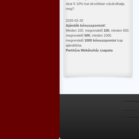
okat 5-10%-kal olcsóbban vásárolhatja
meg?
2026-02-26
Ajándék bónuszpontok!
Minden 100. megrendelő
100
, minden 500.
megrendelő
500
, minden 1000.
megrendelő
1000 bónuszpontot
kap
ajándékba.
Partitúra Webáruház csapata