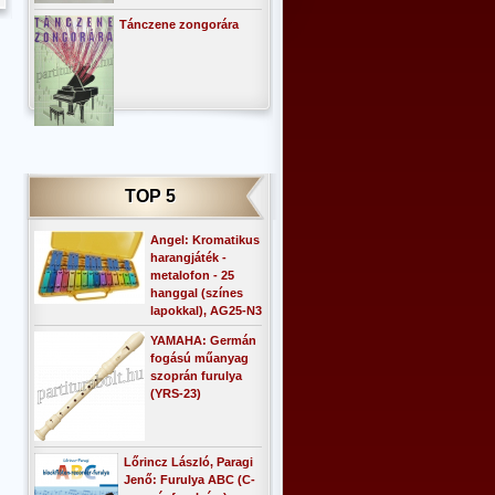
Tánczene zongorára
TOP 5
Angel: Kromatikus
harangjáték -
metalofon - 25
hanggal (színes
lapokkal), AG25-N3
YAMAHA: Germán
fogású műanyag
szoprán furulya
(YRS-23)
Lőrincz László, Paragi
Jenő: Furulya ABC (C-