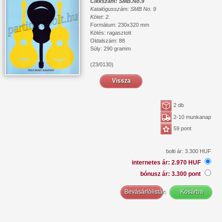
Cikkszám: SMB.No.9
Katalógusszám: SMB No. 9
Kötet: 2.
Formátum: 230x320 mm
Kötés: ragasztott
Oldalszám: 88
Súly: 290 gramm
(23/0130)
Vissza
2 db
2-10 munkanap
59 pont
bolti ár: 3.300 HUF
internetes ár: 2.970 HUF
bónusz ár: 3.300 pont