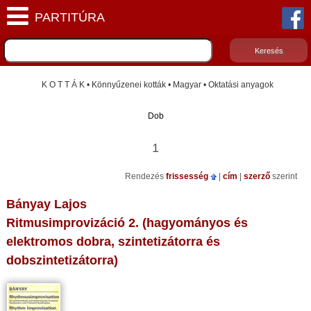
K O T T Á K • Könnyűzenei kották • Magyar • Oktatási anyagok
Dob
1
Rendezés
frissesség
|
cím
|
szerző
szerint
Bányay Lajos
Ritmusimprovizáció 2. (hagyományos és
elektromos dobra, szintetizátorra és
dobszintetizátorra)