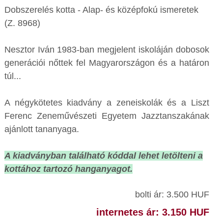
Dobszerelés kotta - Alap- és középfokú ismeretek
(Z. 8968)
Nesztor Iván 1983-ban megjelent iskoláján dobosok
generációi nőttek fel Magyarországon és a határon
túl...
A négykötetes kiadvány a zeneiskolák és a Liszt
Ferenc Zeneművészeti Egyetem Jazztanszakának
ajánlott tananyaga.
A kiadványban található kóddal lehet letölteni a
kottához tartozó hanganyagot.
bolti ár: 3.500 HUF
internetes ár: 3.150 HUF