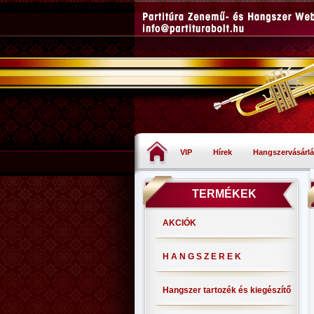
VIP
Hírek
Hangszervásárlá
TERMÉKEK
AKCIÓK
H A N G S Z E R E K
Hangszer tartozék és kiegészítő