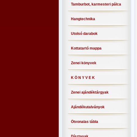
Tamburbot, karmesteri pálca
Hangtechnika
Utolsó darabok
Kottatartó mappa
Zenei könyvek
K Ö N Y V E K
Zenei ajándéktárgyak
Ajándékutalványok
Ötvonalas tábla
Dísztasak