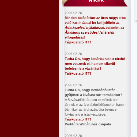
HÍREK
2026-02-26
Minden belépéskor az üres négyzetbe
való kattintással be kell jelölnie az
Adatkezelési nyilatkozat
, valamint az
Általános szerződési feltételek
elfogadását!
Tájékoztató ITT!
2026-02-26
Tudta Ön, hogy kosárba rakott tételei
nem vesznek el, ha nem sikerül
befejeznie a vásárlást?
Tájékoztató ITT!
2026-02-26
​Tudta Ön, hogy Bevásárlólistán
gyűjtheti a kiválasztott termékeket?
A Bevásárlólistára tett termékek nem
tűnnek el az áruházból kilépéskor, hanem
bármikor az áruházba újra belépve
folytatható a lista készítése.
Tájékoztató ITT!
Partitúra Webáruház csapata
2026-02-26