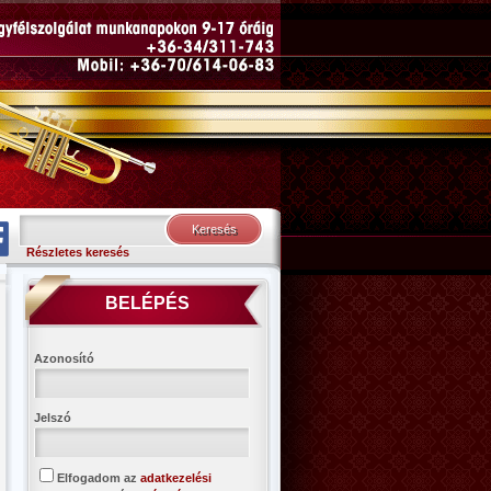
Részletes keresés
BELÉPÉS
Azonosító
Jelszó
Elfogadom az
adatkezelési