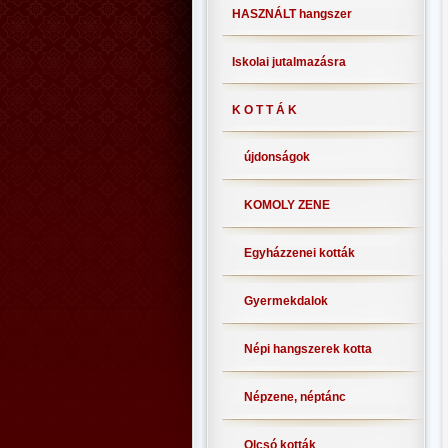
HASZNÁLT hangszer
Iskolai jutalmazásra
K O T T Á K
újdonságok
KOMOLY ZENE
Egyházzenei kották
Gyermekdalok
Népi hangszerek kotta
Népzene, néptánc
Olcsó kották