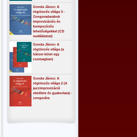
Gonda János: A
rögtönzés világa 3 -
Zongoradarabok
improvizációs és
kompozíciós
lehetőségekkel (CD
melléklettel)
Gonda János: A
rögtönzés világa (a
három kötet egy
csomagban)
Gonda János: A
rögtönzés világa 2 (A
jazzimprovizáció
elmélete és gyakorlata) -
zongorára