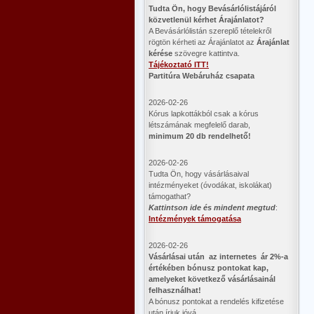
​Tudta Ön, hogy Bevásárlólistájáról
közvetlenül kérhet Árajánlatot?
A Bevásárlólistán szereplő tételekről
rögtön kérheti az Árajánlatot az
Árajánlat
kérése
szövegre kattintva.
Tájékoztató ITT!
Partitúra Webáruház csapata
2026-02-26
Kórus lapkottákból csak a kórus
létszámának megfelelő darab,
minimum 20 db rendelhető!
2026-02-26
Tudta Ön, hogy vásárlásaival
intézményeket (óvodákat, iskolákat)
támogathat?
Kattintson ide és mindent megtud
:
Intézmények támogatása
2026-02-26
Vásárlásai után az internetes ár 2%-a
értékében bónusz pontokat kap,
amelyeket következő vásárlásainál
felhasználhat!
A bónusz pontokat a rendelés kifizetése
után írjuk jóvá.