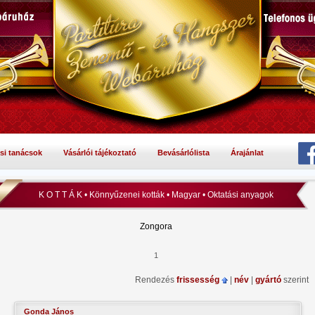
si tanácsok
Vásárlói tájékoztató
Bevásárlólista
Árajánlat
K O T T Á K • Könnyűzenei kották • Magyar • Oktatási anyagok
Zongora
1
Rendezés
frissesség
|
név
|
gyártó
szerint
Gonda János