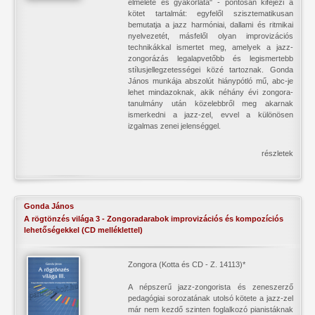
elmélete és gyakorlata" - pontosan kifejezi a
kötet tartalmát: egyfelől szisztematikusan
bemutatja a jazz harmóniai, dallami és ritmikai
nyelvezetét, másfelől olyan improvizációs
technikákkal ismertet meg, amelyek a jazz-
zongorázás legalapvetőbb és legismertebb
stílusjellegzetességei közé tartoznak. Gonda
János munkája abszolút hiánypótló mű, abc-je
lehet mindazoknak, akik néhány évi zongora-
tanulmány után közelebbről meg akarnak
ismerkedni a jazz-zel, evvel a különösen
izgalmas zenei jelenséggel.
részletek
Gonda János
A rögtönzés világa 3 - Zongoradarabok improvizációs és kompozíciós
lehetőségekkel (CD melléklettel)
Zongora (Kotta és CD - Z. 14113)*
A népszerű jazz-zongorista és zeneszerző
pedagógiai sorozatának utolsó kötete a jazz-zel
már nem kezdő szinten foglalkozó pianistáknak