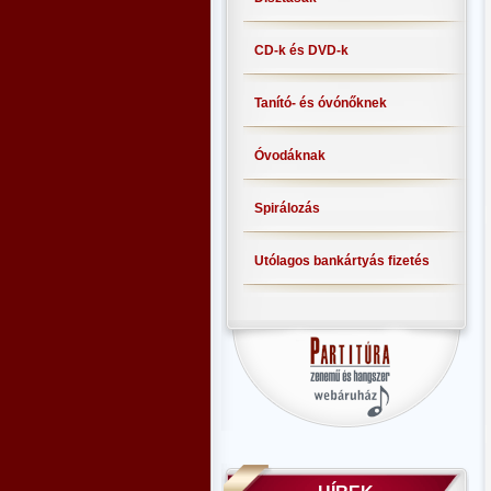
CD-k és DVD-k
Tanító- és óvónőknek
Óvodáknak
Spirálozás
Utólagos bankártyás fizetés