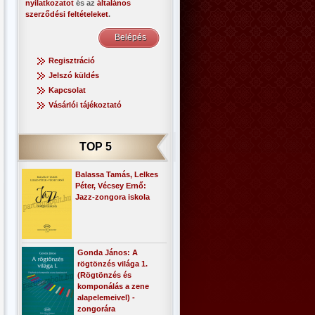
nyilatkozatot
és az
általános
szerződési feltételeket
.
Regisztráció
Jelszó küldés
Kapcsolat
Vásárlói tájékoztató
TOP 5
Balassa Tamás, Lelkes
Péter, Vécsey Ernő:
Jazz-zongora iskola
Gonda János: A
rögtönzés világa 1.
(Rögtönzés és
komponálás a zene
alapelemeivel) -
zongorára