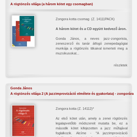
A rögtönzés világa (a három kötet egy csomagban)
Zongora kotta csomag (Z. 14111PACK)
A három kötet és a CD együtt kedvező áron.
Gonda János, a neves jazz-zongorista,
zeneszerző és tanár átfogó zenepedagógiai
munkája a rögtönzés titkaival ismerteti meg a
muzsikusokat...
részletek
Gonda János
A rögtönzés világa 2 (A jazzimprovizáció elmélete és gyakorlata) - zongorára
Zongora kotta (Z. 14112)*
Az első kötet után, amely a zenei rögtönzés
legalapvetőbb módszereit mutatta be, ez a
második kötet kifejezetten a jazz műfajával
foglalkozik. Alcíme - "A jazzimprovizáció