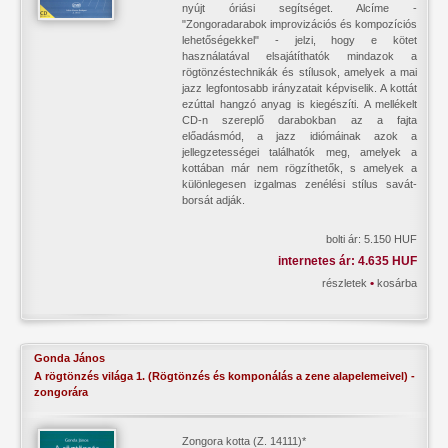
nyújt óriási segítséget. Alcíme -
"Zongoradarabok improvizációs és kompozíciós
lehetőségekkel" - jelzi, hogy e kötet
használatával elsajátíthatók mindazok a
rögtönzéstechnikák és stílusok, amelyek a mai
jazz legfontosabb irányzatait képviselik. A kottát
ezúttal hangzó anyag is kiegészíti. A mellékelt
CD-n szereplő darabokban az a fajta
előadásmód, a jazz idiómáinak azok a
jellegzetességei találhatók meg, amelyek a
kottában már nem rögzíthetők, s amelyek a
különlegesen izgalmas zenélési stílus savát-
borsát adják.
bolti ár: 5.150 HUF
internetes ár: 4.635 HUF
•
részletek
kosárba
Gonda János
A rögtönzés világa 1. (Rögtönzés és komponálás a zene alapelemeivel) -
zongorára
Zongora kotta (Z. 14111)*