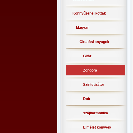
Könnyűzenei kották
Magyar
Oktatási anyagok
Gitár
Zongora
Szintetizátor
Dob
szájharmonika
Elmélet könyvek