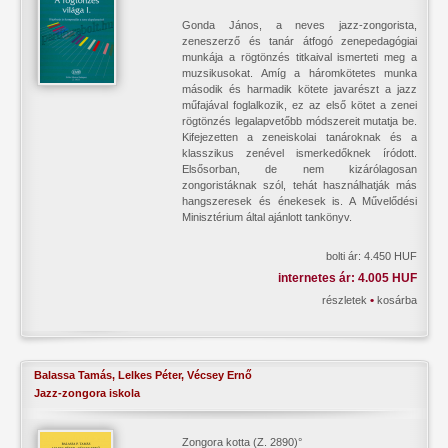
Gonda János, a neves jazz-zongorista,
zeneszerző és tanár átfogó zenepedagógiai
munkája a rögtönzés titkaival ismerteti meg a
muzsikusokat. Amíg a háromkötetes munka
második és harmadik kötete javarészt a jazz
műfajával foglalkozik, ez az első kötet a zenei
rögtönzés legalapvetőbb módszereit mutatja be.
Kifejezetten a zeneiskolai tanároknak és a
klasszikus zenével ismerkedőknek íródott.
Elsősorban, de nem kizárólagosan
zongoristáknak szól, tehát használhatják más
hangszeresek és énekesek is. A Művelődési
Minisztérium által ajánlott tankönyv.
bolti ár: 4.450 HUF
internetes ár: 4.005 HUF
•
részletek
kosárba
Balassa Tamás, Lelkes Péter, Vécsey Ernő
Jazz-zongora iskola
Zongora kotta (Z. 2890)°