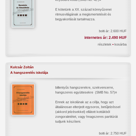
E kötetünk a XX. század könnyűzenei
ritmusvilágának a megismertetését és
begyakorlását tartalmazza.
bolti ár: 2.600 HUF
internetes ár: 2.490 HUF
•
részletek
kosárba
Kulcsár Zoltán
A hangszerelés iskolája
billentyűs hangszerekre, szekvencerre,
hangszeres együttesekre (SMB No. 57)¤
Ennek az iskolának az a célja, hogy azt
általánosan elterjedt egysoros, betűjelzéssel
(akkord jelzésekkel) ellátott kottákból
zongoraletétet, vagy hnagszeres partitúrát
tudjunk készíteni.
bolti ár: 2.750 HUF