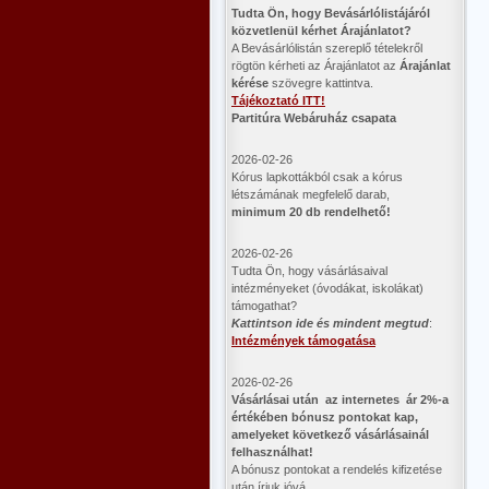
​Tudta Ön, hogy Bevásárlólistájáról
közvetlenül kérhet Árajánlatot?
A Bevásárlólistán szereplő tételekről
rögtön kérheti az Árajánlatot az
Árajánlat
kérése
szövegre kattintva.
Tájékoztató ITT!
Partitúra Webáruház csapata
2026-02-26
Kórus lapkottákból csak a kórus
létszámának megfelelő darab,
minimum 20 db rendelhető!
2026-02-26
Tudta Ön, hogy vásárlásaival
intézményeket (óvodákat, iskolákat)
támogathat?
Kattintson ide és mindent megtud
:
Intézmények támogatása
2026-02-26
Vásárlásai után az internetes ár 2%-a
értékében bónusz pontokat kap,
amelyeket következő vásárlásainál
felhasználhat!
A bónusz pontokat a rendelés kifizetése
után írjuk jóvá.