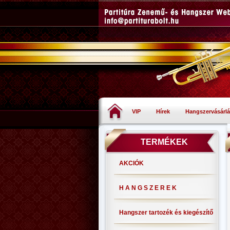
VIP
Hírek
Hangszervásárlá
TERMÉKEK
AKCIÓK
H A N G S Z E R E K
Hangszer tartozék és kiegészítő