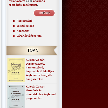
nyilatkozatot
és az
általános
szerződési feltételeket
.
Regisztráció
Jelszó küldés
Kapcsolat
Vásárlói tájékoztató
TOP 5
Kulcsár Zoltán:
Dallamvezetés,
harmonizáció,
improvizáció iskolája -
keyboardra és egyéb
hangszerekre
Kulcsár Zoltán:
Harmónia és
ritmusiskola - keyboard
programokra