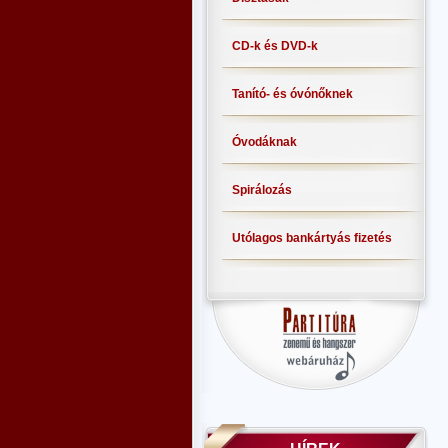
CD-k és DVD-k
Tanító- és óvónőknek
Óvodáknak
Spirálozás
Utólagos bankártyás fizetés