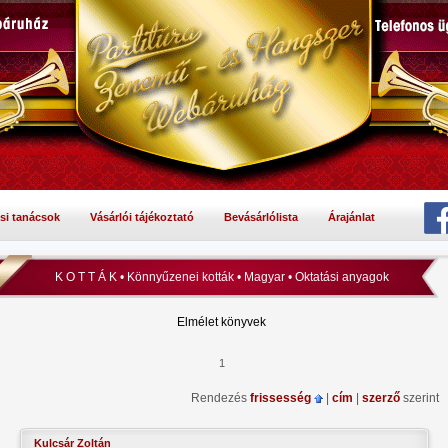
si tanácsok
Vásárlói tájékoztató
Bevásárlólista
Árajánlat
K O T T Á K • Könnyűzenei kották • Magyar • Oktatási anyagok
Elmélet könyvek
1
Rendezés
frissesség
|
cím
|
szerző
szerint
Kulcsár Zoltán