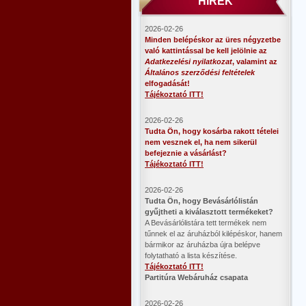
HÍREK
2026-02-26
Minden belépéskor az üres négyzetbe
való kattintással be kell jelölnie az
Adatkezelési nyilatkozat
, valamint az
Általános szerződési feltételek
elfogadását!
Tájékoztató ITT!
2026-02-26
Tudta Ön, hogy kosárba rakott tételei
nem vesznek el, ha nem sikerül
befejeznie a vásárlást?
Tájékoztató ITT!
2026-02-26
​Tudta Ön, hogy Bevásárlólistán
gyűjtheti a kiválasztott termékeket?
A Bevásárlólistára tett termékek nem
tűnnek el az áruházból kilépéskor, hanem
bármikor az áruházba újra belépve
folytatható a lista készítése.
Tájékoztató ITT!
Partitúra Webáruház csapata
2026-02-26