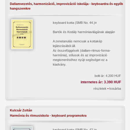
Dallamvezetés, harmonizáció, improvizáció iskolája - keyboardra és egyéb
hangszerekre
keyboard kotta (SMB No. 44.)¤
Bartók és Kodály harmóniavilágának alapján
A zenetanulás nemcsak a kottakép
lejátszásából áll.
Az összefüggések (dallam-ritmus-forma-
harmónia), stílusok és az improvizáció
megismeréséhez nyújt segítséget ez a
kiadvány.
bolti ár: 4.200 HUF
internetes ár: 3.390 HUF
•
részletek
kosárba
Kulcsár Zoltán
Harmónia és ritmusiskola - keyboard programokra
keyboard kotta (SMB No. 42.)¤