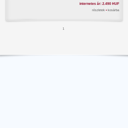
internetes ár: 2.490 HUF
•
részletek
kosárba
1