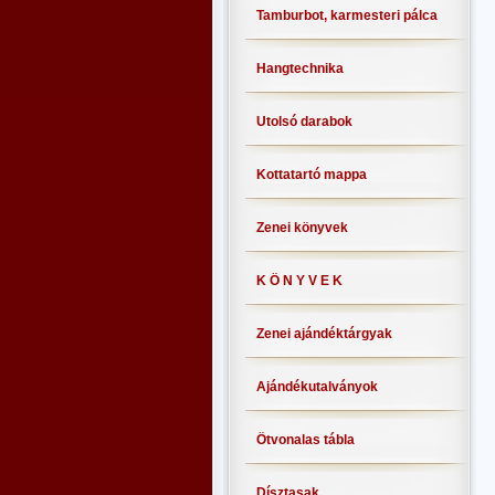
Tamburbot, karmesteri pálca
Hangtechnika
Utolsó darabok
Kottatartó mappa
Zenei könyvek
K Ö N Y V E K
Zenei ajándéktárgyak
Ajándékutalványok
Ötvonalas tábla
Dísztasak