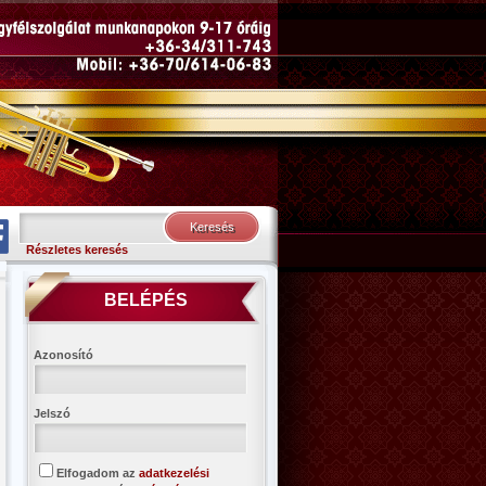
Részletes keresés
BELÉPÉS
Azonosító
Jelszó
Elfogadom az
adatkezelési