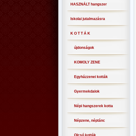
HASZNÁLT hangszer
Iskolai jutalmazásra
K O T T Á K
újdonságok
KOMOLY ZENE
Egyházzenei kották
Gyermekdalok
Népi hangszerek kotta
Népzene, néptánc
Olcsó kották