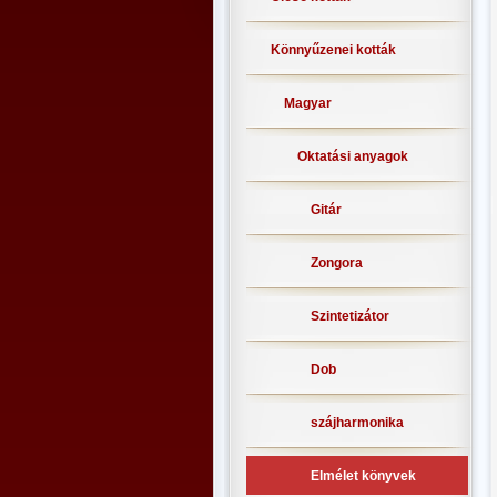
Könnyűzenei kották
Magyar
Oktatási anyagok
Gitár
Zongora
Szintetizátor
Dob
szájharmonika
Elmélet könyvek