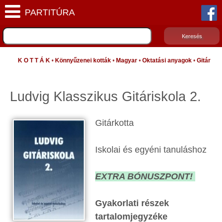
K O T T Á K
•
Könnyűzenei kották
•
Magyar
•
Oktatási anyagok
•
Gitár
Ludvig Klasszikus Gitáriskola 2.
Gitárkotta
Iskolai és egyéni tanuláshoz
EXTRA BÓNUSZPONT!
Gyakorlati részek
tartalomjegyzéke