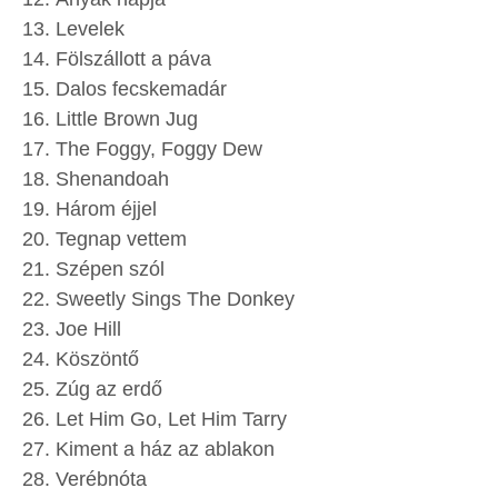
Levelek
Fölszállott a páva
Dalos fecskemadár
Little Brown Jug
The Foggy, Foggy Dew
Shenandoah
Három éjjel
Tegnap vettem
Szépen szól
Sweetly Sings The Donkey
Joe Hill
Köszöntő
Zúg az erdő
Let Him Go, Let Him Tarry
Kiment a ház az ablakon
Verébnóta