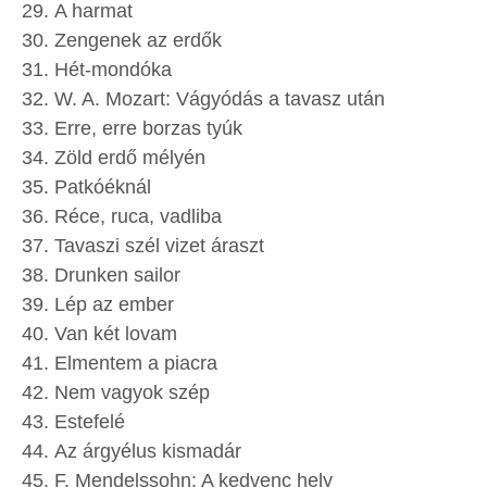
A harmat
Zengenek az erdők
Hét-mondóka
W. A. Mozart: Vágyódás a tavasz után
Erre, erre borzas tyúk
Zöld erdő mélyén
Patkóéknál
Réce, ruca, vadliba
Tavaszi szél vizet áraszt
Drunken sailor
Lép az ember
Van két lovam
Elmentem a piacra
Nem vagyok szép
Estefelé
Az árgyélus kismadár
F. Mendelssohn: A kedvenc hely