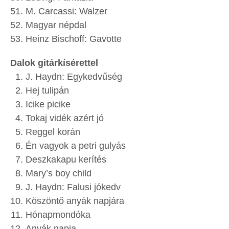
M. Carcassi: Walzer
Magyar népdal
Heinz Bischoff: Gavotte
Dalok gitárkísérettel
J. Haydn: Egykedvűség
Hej tulipán
Icike picike
Tokaj vidék azért jó
Reggel korán
Én vagyok a petri gulyás
Deszkakapu kerítés
Mary’s boy child
J. Haydn: Falusi jókedv
Köszöntő anyák napjára
Hónapmondóka
Anyák napja