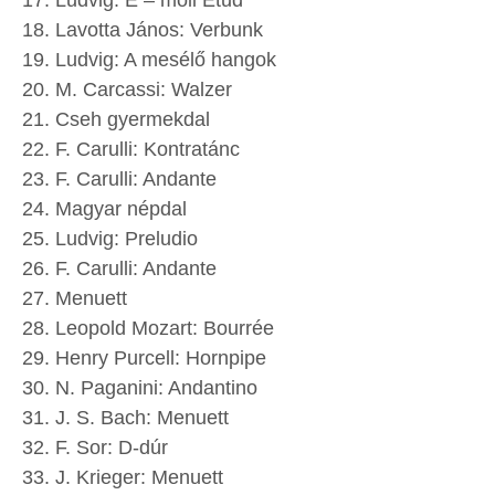
Ludvig: E – moll Etűd
Lavotta János: Verbunk
Ludvig: A mesélő hangok
M. Carcassi: Walzer
Cseh gyermekdal
F. Carulli: Kontratánc
F. Carulli: Andante
Magyar népdal
Ludvig: Preludio
F. Carulli: Andante
Menuett
Leopold Mozart: Bourrée
Henry Purcell: Hornpipe
N. Paganini: Andantino
J. S. Bach: Menuett
F. Sor: D-dúr
J. Krieger: Menuett