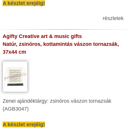
A készlet erejéig!
részletek
Agifty Creative art & music gifts
Natúr, zsinóros, kottamintás vászon tornazsák,
37x44 cm
Zenei ajándéktárgy: zsinóros vászon tornazsák
(AGB3047)
A készlet erejéig!