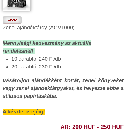
Zenei ajándéktárgy (AGV1000)
Mennyiségi kedvezmény az aktuális
rendelésnél!
10 darabtól 240 Ft/db
20 darabtól 230 Ft/db
Vásároljon ajándékként kottát, zenei könyveket
vagy zenei ajándéktárgyakat, és helyezze ebbe a
stílusos papírtáskába.
A készlet erejéig!
ÁR: 200 HUF - 250 HUF