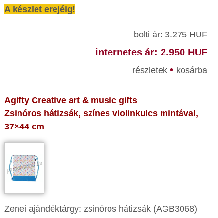
A készlet erejéig!
bolti ár: 3.275 HUF
internetes ár: 2.950 HUF
•
részletek
kosárba
Agifty Creative art & music gifts
Zsinóros hátizsák, színes violinkulcs mintával,
37×44 cm
Zenei ajándéktárgy: zsinóros hátizsák (AGB3068)