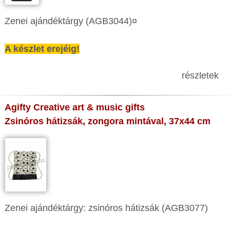
Zenei ajándéktárgy (AGB3044)¤
A készlet erejéig!
részletek
Agifty Creative art & music gifts
Zsinóros hátizsák, zongora mintával, 37x44 cm
Zenei ajándéktárgy: zsinóros hátizsák (AGB3077)