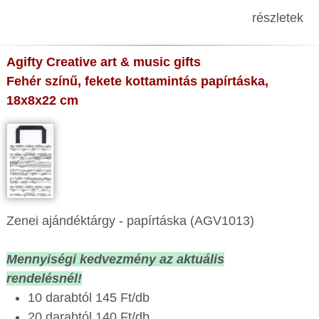
részletek
Agifty Creative art & music gifts
Fehér színű, fekete kottamintás papírtáska,
18x8x22 cm
Zenei ajándéktárgy - papírtáska (AGV1013)
Mennyiségi kedvezmény az aktuális
rendelésnél!
10 darabtól 145 Ft/db
20 darabtól 140 Ft/db