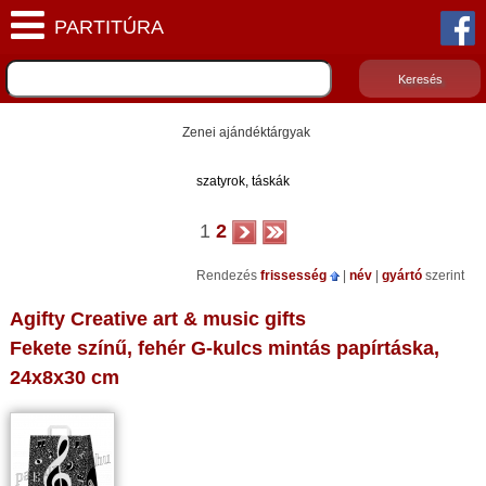
Zenei ajándéktárgyak
szatyrok, táskák
1
2
Rendezés
frissesség
|
név
|
gyártó
szerint
Agifty Creative art & music gifts
Fekete színű, fehér G-kulcs mintás papírtáska,
24x8x30 cm