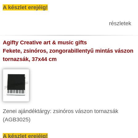
A készlet erejéig!
részletek
Agifty Creative art & music gifts
Fekete, zsinóros, zongorabillentyű mintás vászon
tornazsák, 37x44 cm
Zenei ajándéktárgy: zsinóros vászon tornazsák
(AGB3025)
A készlet erejéig!