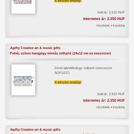
A készlet erejéig!
bolti ár: 2.610 HUF
internetes ár: 2.350 HUF
•
részletek
kosárba
Agifty Creative art & music gifts
Fehér, színes hangjegy mintás tolltartó (24x12 cm-es neszeszer)
Zenei ajándéktárgy: tolltartó (neszeszer
AGP1037)
A készlet erejéig!
bolti ár: 2.610 HUF
internetes ár: 2.350 HUF
•
részletek
kosárba
Agifty Creative art & music gifts