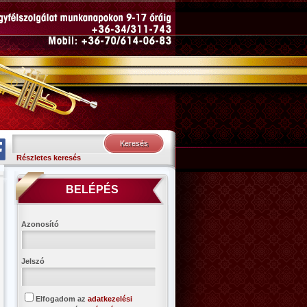
Részletes keresés
BELÉPÉS
Azonosító
Jelszó
Elfogadom az
adatkezelési