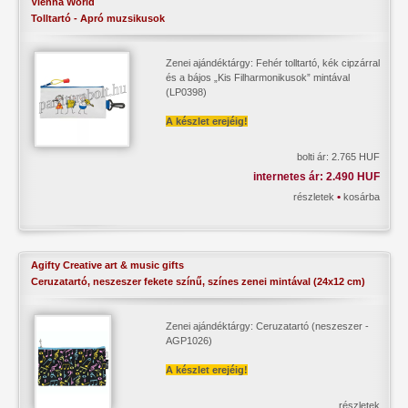
Vienna World
Tolltartó - Apró muzsikusok
Zenei ajándéktárgy: Fehér tolltartó, kék cipzárral
és a bájos „Kis Filharmonikusok” mintával
(LP0398)
A készlet erejéig!
bolti ár: 2.765 HUF
internetes ár: 2.490 HUF
•
részletek
kosárba
Agifty Creative art & music gifts
Ceruzatartó, neszeszer fekete színű, színes zenei mintával (24x12 cm)
Zenei ajándéktárgy: Ceruzatartó (neszeszer -
AGP1026)
A készlet erejéig!
részletek