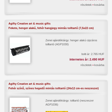
•
részletek
kosárba
Agifty Creative art & music gifts
Fekete, henger alakú, fehér hangjegy mintás tolltartó (7,5x22 cm)
Zenei ajándéktárgy: henger alakú cipzáros
tolltartó (AGP1030)
bolti ár: 2.765 HUF
internetes ár: 2.490 HUF
•
részletek
kosárba
Agifty Creative art & music gifts
Fehér színű, színes hegedű mintás tolltartó (24x12 cm-es neszeszer)
Zenei ajándéktárgy: tolltartó (neszeszer
AGP1036)