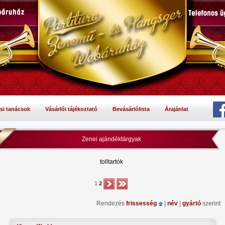
si tanácsok
Vásárlói tájékoztató
Bevásárlólista
Árajánlat
Zenei ajándéktárgyak
tolltartók
1
2
Rendezés
frissesség
|
név
|
gyártó
szerint