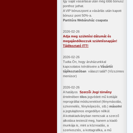
Így saját vásárlásai után még több bónusz
ponthoz juthat.
A VIP bónuszpont a vásárlás után kapott
bónusz pont 50%-a.
Partitúra Webáruház csapata
2026-02-26
Adja meg születési dátumát és
megajándékozzuk születésnapján!
Tájékoztató ITT!
2026-02-26
Tudta Ön, hogy áruházunkkal
kapcsolatos kérdéseire a
Vásárlói
tájékoztatóban
választ talál? (Vízszintes
menüsor)
2026-02-26
A hatályos
Szerzői Jogi törvény
értelmében
tilos
jogvédett mű kottáját
reprográfiai módszerekkel (fénymásolás,
szkennelés, fényképezés, stb.)
másolni
a jogtulajdonos engedélye nélkül.
A kottakiadványban nemcsak a szerző
alkotása testesül meg, hanem a kiadó
munkája is, mint a közreadás, a
szerkesztés, a kottagrafika, a mű