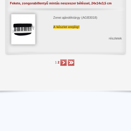
Fekete, zongorabillentyű mintás neszeszer béléssel, 24x14x3,5 cm
Zenei ajándéktárgy (AGB3018)
A készlet erejéig!
részletek
1
2