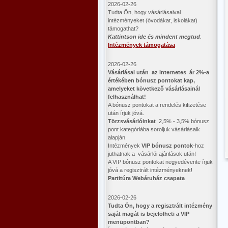
2026-02-26
Tudta Ön, hogy vásárlásaival
intézményeket (óvodákat, iskolákat)
támogathat?
Kattintson ide és mindent megtud
:
Intézmények támogatása
2026-02-26
Vásárlásai után az internetes ár 2%-a
értékében bónusz pontokat kap,
amelyeket következő vásárlásainál
felhasználhat!
A bónusz pontokat a rendelés kifizetése
után írjuk jóvá.
Törzsvásárlóinkat
2,5% - 3,5% bónusz
pont kategóriába soroljuk vásárlásaik
alapján.
Intézmények
VIP bónusz pontok
-hoz
juthatnak a vásárlói ajánlások után!
A VIP bónusz pontokat negyedévente írjuk
jóvá a regisztrált intézményeknek!
Partitúra Webáruház csapata
2026-02-26
​Tudta Ön, hogy a regisztrált intézmény
saját magát is bejelölheti a VIP
menüpontban?