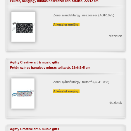
Fekete, hangjegy mintás neszeszer ceruzatartó, 22x12 cm
Zenei ajándéktárgy: neszeszer (AGP1025)
A készlet erejéig!
részletek
Agifty Creative art & music gifts
Fehér, színes hangjegy mintás tolltartó, 23×6,5×5 cm
Zenei ajándéktárgy: tolltartó (AGP1038)
A készlet erejéig!
részletek
Agifty Creative art & music gifts