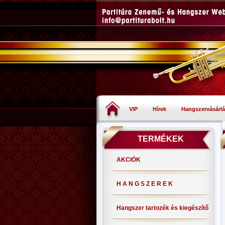
VIP
Hírek
Hangszervásárlá
TERMÉKEK
AKCIÓK
H A N G S Z E R E K
Hangszer tartozék és kiegészítő