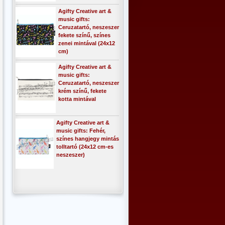
Agifty Creative art &
music gifts:
Ceruzatartó, neszeszer
fekete színű, színes
zenei mintával (24x12
cm)
Agifty Creative art &
music gifts:
Ceruzatartó, neszeszer
krém színű, fekete
kotta mintával
Agifty Creative art &
music gifts: Fehér,
színes hangjegy mintás
tolltartó (24x12 cm-es
neszeszer)