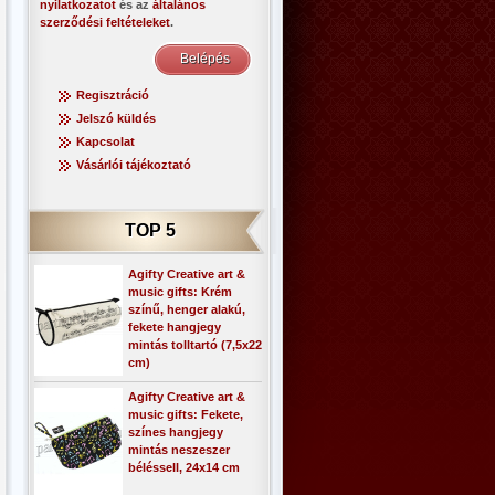
nyilatkozatot
és az
általános
szerződési feltételeket
.
Regisztráció
Jelszó küldés
Kapcsolat
Vásárlói tájékoztató
TOP 5
Agifty Creative art &
music gifts: Krém
színű, henger alakú,
fekete hangjegy
mintás tolltartó (7,5x22
cm)
Agifty Creative art &
music gifts: Fekete,
színes hangjegy
mintás neszeszer
béléssell, 24x14 cm