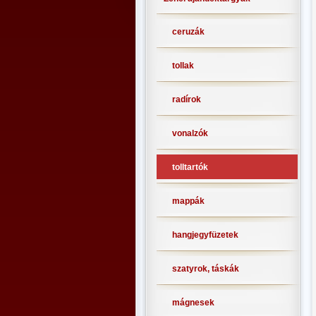
ceruzák
tollak
radírok
vonalzók
tolltartók
mappák
hangjegyfüzetek
szatyrok, táskák
mágnesek