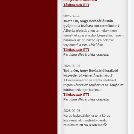
befejeznie a vásárlást?
Tájékoztató ITT!
2026-02-26
​Tudta Ön, hogy Bevásárlólistán
gyűjtheti a kiválasztott termékeket?
A Bevásárlólistára tett termékek nem
tűnnek el az áruházból kilépéskor, hanem
bármikor az áruházba újra belépve
folytatható a lista készítése.
Tájékoztató ITT!
Partitúra Webáruház csapata
2026-02-26
​Tudta Ön, hogy Bevásárlólistájáról
közvetlenül kérhet Árajánlatot?
A Bevásárlólistán szereplő tételekről
rögtön kérheti az Árajánlatot az
Árajánlat
kérése
szövegre kattintva.
Tájékoztató ITT!
Partitúra Webáruház csapata
2026-02-26
Kórus lapkottákból csak a kórus
létszámának megfelelő darab,
minimum 20 db rendelhető!