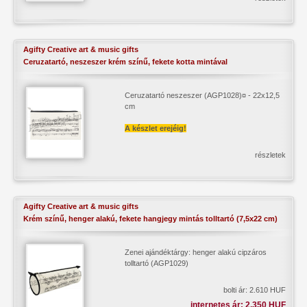
Agifty Creative art & music gifts
Ceruzatartó, neszeszer krém színű, fekete kotta mintával
Ceruzatartó neszeszer (AGP1028)¤ - 22x12,5
cm
A készlet erejéig!
részletek
Agifty Creative art & music gifts
Krém színű, henger alakú, fekete hangjegy mintás tolltartó (7,5x22 cm)
Zenei ajándéktárgy: henger alakú cipzáros
tolltartó (AGP1029)
bolti ár: 2.610 HUF
internetes ár: 2.350 HUF