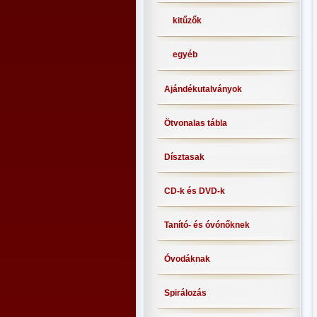
kitűzők
egyéb
Ajándékutalványok
Ötvonalas tábla
Dísztasak
CD-k és DVD-k
Tanító- és óvónőknek
Óvodáknak
Spirálozás