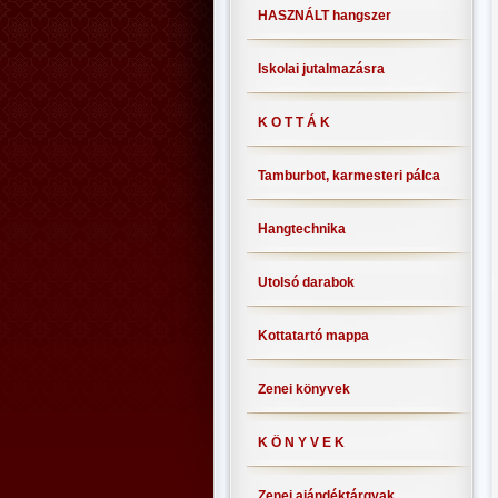
HASZNÁLT hangszer
Iskolai jutalmazásra
K O T T Á K
Tamburbot, karmesteri pálca
Hangtechnika
Utolsó darabok
Kottatartó mappa
Zenei könyvek
K Ö N Y V E K
Zenei ajándéktárgyak