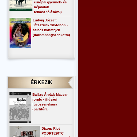
európai gyermek- és
népdalok
felhasználásával)
Ludvig József:
Játsszunk xilofonon -
színes kottafejek
(dallamhangszer kotta)
ÉRKEZIK
Balázs Árpád: Magyar
rondó - ifjúsági
fúvószenekarra
(partitúra)
Dixon: Riot
PODRT520TC