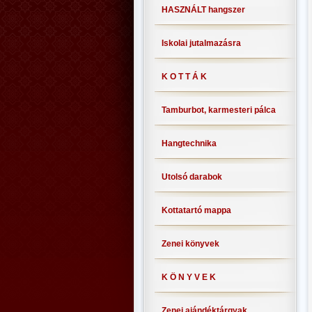
HASZNÁLT hangszer
Iskolai jutalmazásra
K O T T Á K
Tamburbot, karmesteri pálca
Hangtechnika
Utolsó darabok
Kottatartó mappa
Zenei könyvek
K Ö N Y V E K
Zenei ajándéktárgyak