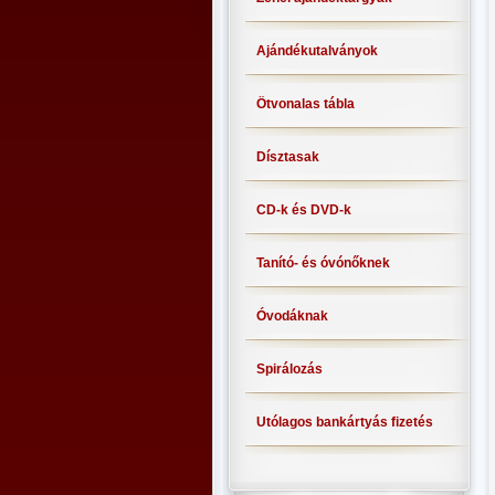
Ajándékutalványok
Ötvonalas tábla
Dísztasak
CD-k és DVD-k
Tanító- és óvónőknek
Óvodáknak
Spirálozás
Utólagos bankártyás fizetés