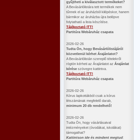
gyűjtheti a kiválasztott termékeket?
A Bevásárlólistára tett termékek nem
tűnnek el az áruházból kilépéskor, hanem
bármikor az áruházba újra belépve
folytatható a lista készítése.
Tájékoztató ITT!
Partitúra Webáruház csapata
2026-02-26
​Tudta Ön, hogy Bevásárlólistájáról
közvetlenül kérhet Árajánlatot?
A Bevásárlólistán szereplő tételekről
rögtön kérheti az Árajánlatot az
Árajánlat
kérése
szövegre kattintva.
Tájékoztató ITT!
Partitúra Webáruház csapata
2026-02-26
Kórus lapkottákból csak a kórus
létszámának megfelelő darab,
minimum 20 db rendelhető!
2026-02-26
Tudta Ön, hogy vásárlásaival
intézményeket (óvodákat, iskolákat)
támogathat?
Kattintson ide és mindent megtud
: