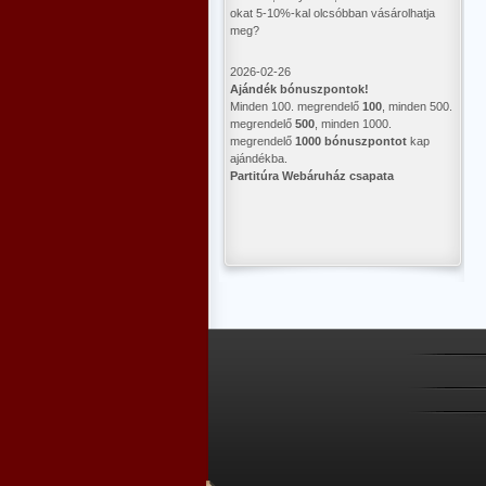
okat 5-10%-kal olcsóbban vásárolhatja
meg?
2026-02-26
Ajándék bónuszpontok!
Minden 100. megrendelő
100
, minden 500.
megrendelő
500
, minden 1000.
megrendelő
1000 bónuszpontot
kap
ajándékba.
Partitúra Webáruház csapata