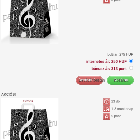
bolti ár: 275 HUF
internetes ár: 250 HUF
bónusz ár: 313 pont
AKCIÓS!
23 db
1-3 munkanap
5 pont