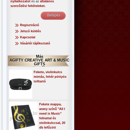
nyilatkozatot
és az
általános
szerződési feltételeket
.
Regisztráció
Jelszó küldés
Kapcsolat
Vásárlói tájékoztató
Más
AGIFTY CREATIVE ART & MUSIC
GIFTS
termék
Fekete, violinkulcs
mintás, fehér pöttyös
tolltartó
Fekete mappa,
arany színű "All I
need is Music"
felirattal és
violinkulccsal, 20
db lefűzött