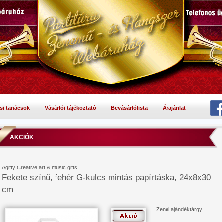
si tanácsok
Vásárlói tájékoztató
Bevásárlólista
Árajánlat
AKCIÓK
Agifty Creative art & music gifts
Fekete színű, fehér G-kulcs mintás papírtáska, 24x8x30
cm
Zenei ajándéktárgy