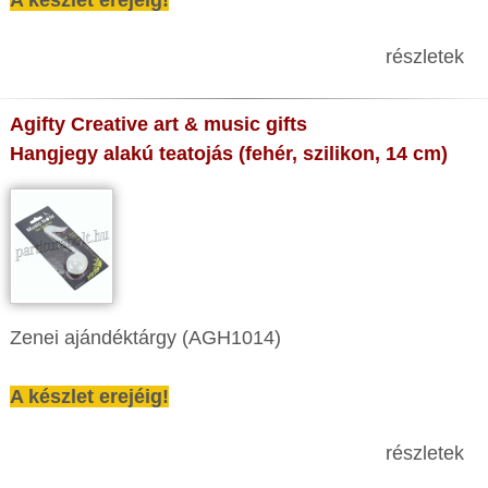
A készlet erejéig!
részletek
Agifty Creative art & music gifts
Hangjegy alakú teatojás (fehér, szilikon, 14 cm)
Zenei ajándéktárgy (AGH1014)
A készlet erejéig!
részletek