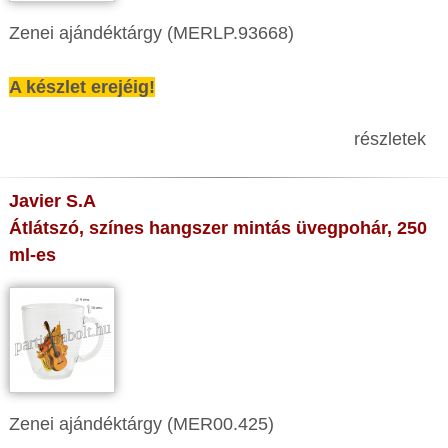
Zenei ajándéktárgy (MERLP.93668)
A készlet erejéig!
részletek
Javier S.A
Átlátszó, színes hangszer mintás üvegpohár, 250
ml-es
Zenei ajándéktárgy (MER00.425)