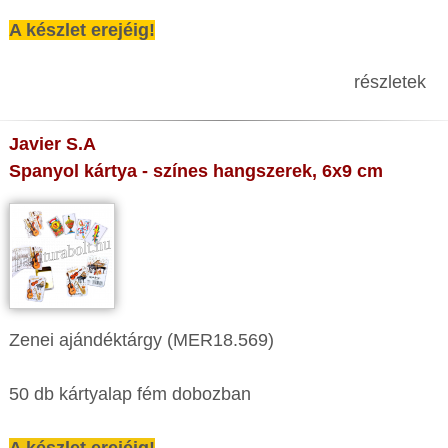
A készlet erejéig!
részletek
Javier S.A
Spanyol kártya - színes hangszerek, 6x9 cm
Zenei ajándéktárgy (MER18.569)
50 db kártyalap fém dobozban