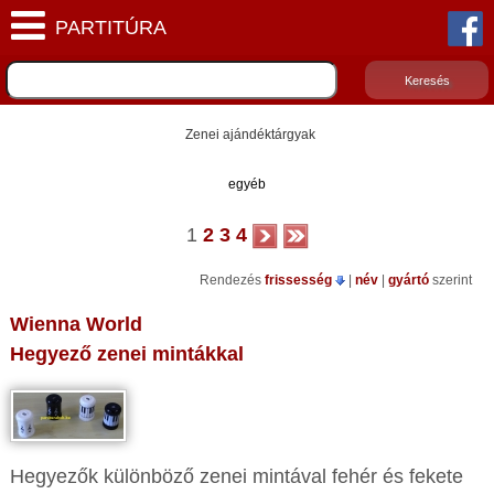
Zenei ajándéktárgyak
egyéb
1
2
3
4
Rendezés
frissesség
|
név
|
gyártó
szerint
Wienna World
Hegyező zenei mintákkal
Hegyezők különböző zenei mintával fehér és fekete