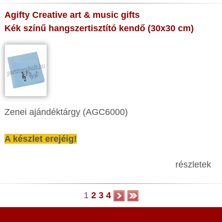
Agifty Creative art & music gifts
Kék színű hangszertisztító kendő (30x30 cm)
Zenei ajándéktárgy (AGC6000)
A készlet erejéig!
részletek
1
2
3
4