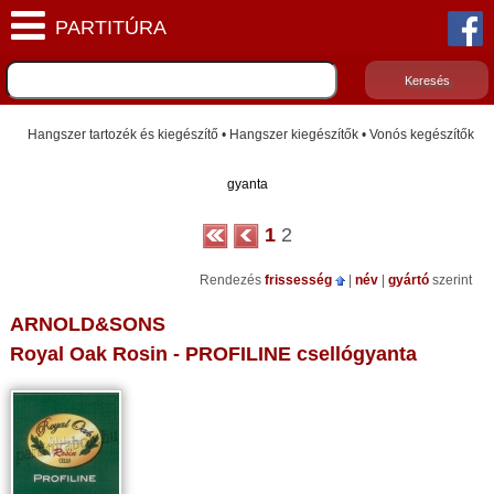
Hangszer tartozék és kiegészítő • Hangszer kiegészítők • Vonós kegészítők
gyanta
1
2
Rendezés
frissesség
|
név
|
gyártó
szerint
ARNOLD&SONS
Royal Oak Rosin - PROFILINE csellógyanta