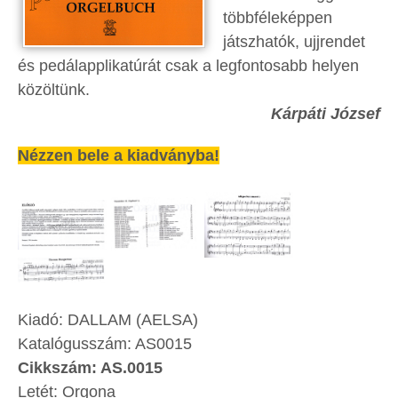
többféleképpen
játszhatók, ujjrendet
és pedálapplikatúrát csak a legfontosabb helyen
közöltünk.
Kárpáti József
Nézzen bele a kiadványba!
Kiadó: DALLAM (AELSA)
Katalógusszám: AS0015
Cikkszám: AS.0015
Letét: Orgona