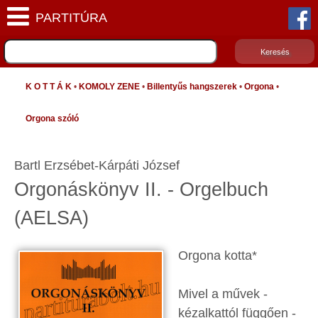
K O T T Á K
•
KOMOLY ZENE
•
Billentyűs hangszerek
•
Orgona
•
Orgona szóló
Bartl Erzsébet-Kárpáti József
Orgonáskönyv II. - Orgelbuch
(AELSA)
Orgona kotta*
Mivel a művek -
kézalkattól függően -