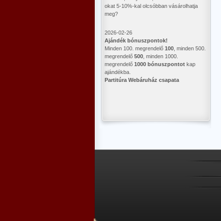
okat 5-10%-kal olcsóbban vásárolhatja
meg?
2026-02-26
Ajándék bónuszpontok!
Minden 100. megrendelő
100
, minden 500.
megrendelő
500
, minden 1000.
megrendelő
1000 bónuszpontot
kap
ajándékba.
Partitúra Webáruház csapata