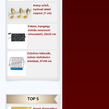
Arany színű,
nyolcad alakú
csipesz (7 cm)
Fekete, hangjegy
mintás neszeszer
ceruzatartó, 22x12 cm
Zsinóros hátizsák,
színes violinkulcs
mintával, 37×44 cm
TOP 5
Angel: Kromatikus