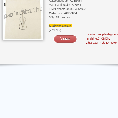
Katalógusszám: AGB3054
Más kiadói szám: B 3054
ISMN-szám: 9008023054063
Cikkszám: AGB3054
Súly: 75 gramm
A készlet erejéig!
(22/1212)
Ez a termék jelenleg nem
Vissza
rendelhető. Kérjük,
válasszon más terméket