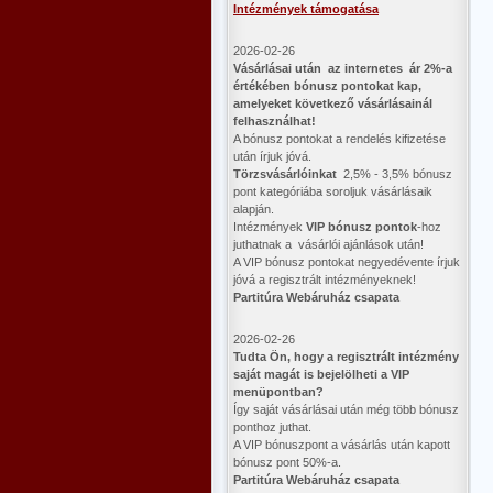
Intézmények támogatása
2026-02-26
Vásárlásai után az internetes ár 2%-a
értékében bónusz pontokat kap,
amelyeket következő vásárlásainál
felhasználhat!
A bónusz pontokat a rendelés kifizetése
után írjuk jóvá.
Törzsvásárlóinkat
2,5% - 3,5% bónusz
pont kategóriába soroljuk vásárlásaik
alapján.
Intézmények
VIP bónusz pontok
-hoz
juthatnak a vásárlói ajánlások után!
A VIP bónusz pontokat negyedévente írjuk
jóvá a regisztrált intézményeknek!
Partitúra Webáruház csapata
2026-02-26
​Tudta Ön, hogy a regisztrált intézmény
saját magát is bejelölheti a VIP
menüpontban?
Így saját vásárlásai után még több bónusz
ponthoz juthat.
A VIP bónuszpont a vásárlás után kapott
bónusz pont 50%-a.
Partitúra Webáruház csapata