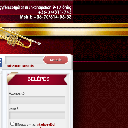
Részletes keresés
BELÉPÉS
Azonosító
Jelszó
Elfogadom az
adatkezelési