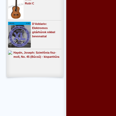
Rubi C
D'Addario:
Elektromos
gitárhúrok nikkel
bevonattal
Haydn, Joseph: Szimfónia fisz-
moll, No. 45 (Búcsú) - kispartitúra