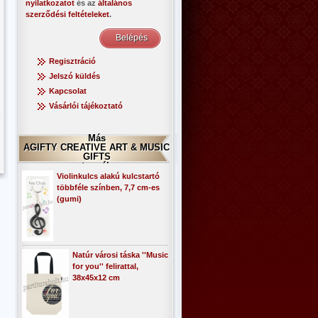
nyilatkozatot
és az
általános
szerződési feltételeket
.
Regisztráció
Jelszó küldés
Kapcsolat
Vásárlói tájékoztató
!
Más
AGIFTY CREATIVE ART & MUSIC
GIFTS
termék
Violinkulcs alakú kulcstartó
többféle színben, 7,7 cm-es
(gumi)
Natúr városi táska ''Music
for you'' felirattal,
38x45x12 cm