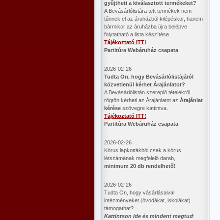
gyűjtheti a kiválasztott termékeket?
A Bevásárlólistára tett termékek nem
tűnnek el az áruházból kilépéskor, hanem
bármikor az áruházba újra belépve
folytatható a lista készítése.
Tájékoztató ITT!
Partitúra Webáruház csapata
2026-02-26
​Tudta Ön, hogy Bevásárlólistájáról
közvetlenül kérhet Árajánlatot?
A Bevásárlólistán szereplő tételekről
rögtön kérheti az Árajánlatot az
Árajánlat
kérése
szövegre kattintva.
Tájékoztató ITT!
Partitúra Webáruház csapata
2026-02-26
Kórus lapkottákból csak a kórus
létszámának megfelelő darab,
minimum 20 db rendelhető!
2026-02-26
Tudta Ön, hogy vásárlásaival
intézményeket (óvodákat, iskolákat)
támogathat?
Kattintson ide és mindent megtud
: