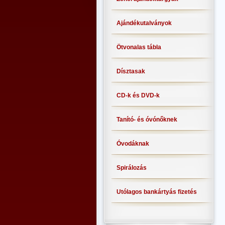
Ajándékutalványok
Ötvonalas tábla
Dísztasak
CD-k és DVD-k
Tanító- és óvónőknek
Óvodáknak
Spirálozás
Utólagos bankártyás fizetés