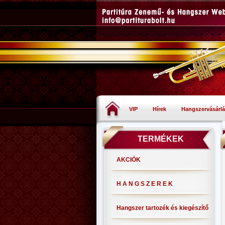
VIP
Hírek
Hangszervásárlá
TERMÉKEK
AKCIÓK
H A N G S Z E R E K
Hangszer tartozék és kiegészítő