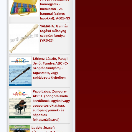
harangjáték -
metalofon - 25
hanggal (színes
lapokkal), AG25-N3
YAMAHA: Germán
fogású műanyag
szoprán furulya
(YRS-23)
Lőrincz László, Paragi
Jenő: Furulya ABC (C-
szopránfurulyára) -
ragasztott, vagy
spirálozott kivitelben
Papp Lajos: Zongora-
ABC 1. (Zongoraiskola
kezdőknek, egyéni vagy
csoportos oktatásra,
európai gyermek- és
népdalok
felhasználásával)
Ludvig József: