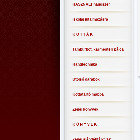
HASZNÁLT hangszer
Iskolai jutalmazásra
K O T T Á K
Tamburbot, karmesteri pálca
Hangtechnika
Utolsó darabok
Kottatartó mappa
Zenei könyvek
K Ö N Y V E K
Zenei ajándéktárgyak