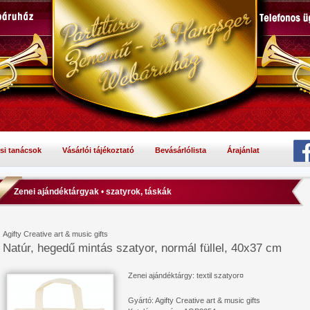
si tanácsok
Vásárlói tájékoztató
Bevásárlólista
Árajánlat
Zenei ajándéktárgyak
•
szatyrok, táskák
Agifty Creative art & music gifts
Natúr, hegedű mintás szatyor, normál füllel, 40x37 cm
Zenei ajándéktárgy: textil szatyor¤
Gyártó: Agifty Creative art & music gifts