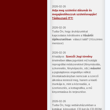
2026-02-26
Adja meg születési dátumát és
megajándékozzuk születésnapján!
Tájékoztató ITT!
2026-02-26
Tudta Ön, hogy áruházunkkal
kapcsolatos kérdéseire a
Vásárlói
tájékoztatóban
választ talál? (Vízszintes
menüsor)
2026-02-26
A hatályos
Szerzői Jogi törvény
értelmében
tilos
jogvédett mű kottáját
reprográfiai módszerekkel (fénymásolás,
szkennelés, fényképezés, stb.)
másolni
a jogtulajdonos engedélye nélkül.
A kottakiadványban nemcsak a szerző
alkotása testesül meg, hanem a kiadó
munkája is, mint a közreadás, a
szerkesztés, a kottagrafika, a mű
kinyomtatása és terjesztése.
2026-02-26
Tudta Ön, hogy webáruházunkban a
kottákat, könyveket, CD-ket és CD-ROM-