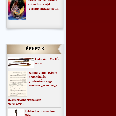
Játsszunk xilofonon -
színes kottafejek
(dallamhangszer kotta)
ÉRKEZIK
Hidersine: Cselló
vonó
Barokk zene - Három
hegedűre és
gordonkára vagy
vonósnégyesre vagy
gyermekvonószenekarra -
SZÓLAMOK:
LaMancha: Klasszikus
Gitár