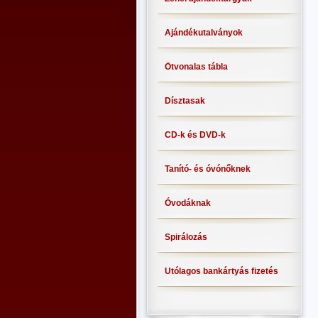
Ajándékutalványok
Ötvonalas tábla
Dísztasak
CD-k és DVD-k
Tanító- és óvónőknek
Óvodáknak
Spirálozás
Utólagos bankártyás fizetés