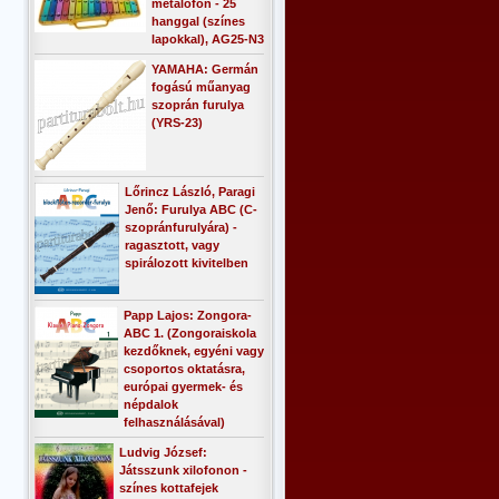
metalofon - 25
hanggal (színes
lapokkal), AG25-N3
YAMAHA: Germán
fogású műanyag
szoprán furulya
(YRS-23)
Lőrincz László, Paragi
Jenő: Furulya ABC (C-
szopránfurulyára) -
ragasztott, vagy
spirálozott kivitelben
Papp Lajos: Zongora-
ABC 1. (Zongoraiskola
kezdőknek, egyéni vagy
csoportos oktatásra,
európai gyermek- és
népdalok
felhasználásával)
Ludvig József:
Játsszunk xilofonon -
színes kottafejek