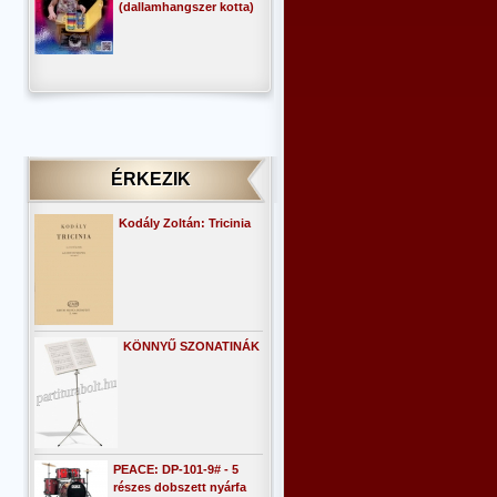
(dallamhangszer kotta)
ÉRKEZIK
Kodály Zoltán: Tricinia
KÖNNYŰ SZONATINÁK
PEACE: DP-101-9# - 5
részes dobszett nyárfa