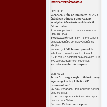
Intézmények támogatása
2026-02-26
Vásárlásai után az internetes ár 2%-a
értékében bónusz pontokat kap,
amelyeket következő vásárlásainál
felhasználhat!
A bónusz pontokat a rendelés kifizetése
után írjuk jóvá.
Törzsvásárlóinkat
2,5% - 3,5% bónusz
pont kategóriába soroljuk vásárlásaik
alapján.
Intézmények
VIP bónusz pontok
-hoz
juthatnak a vásárlói ajánlások után!
A VIP bónusz pontokat negyedévente írjuk
jóvá a regisztrált intézményeknek!
Partitúra Webáruház csapata
2026-02-26
​Tudta Ön, hogy a regisztrált intézmény
saját magát is bejelölheti a VIP
menüpontban?
Így saját vásárlásai után még több bónusz
ponthoz juthat.
A VIP bónuszpont a vásárlás után kapott
bónusz pont 50%-a.
Partitúra Webáruház csapata