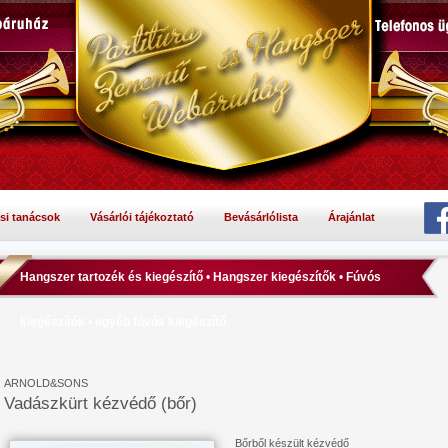
si tanácsok
Vásárlói tájékoztató
Bevásárlólista
Árajánlat
Hangszer tartozék és kiegészítő
•
Hangszer kiegészítők
•
Fúvós
kiegészítők
•
egyéb fúvós kiegészítő
ARNOLD&SONS
Vadászkürt kézvédő (bőr)
Bőrből készült kézvédő