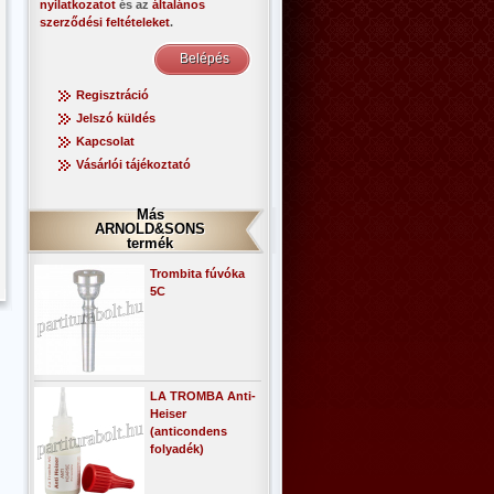
nyilatkozatot
és az
általános
szerződési feltételeket
.
Regisztráció
Jelszó küldés
Kapcsolat
Vásárlói tájékoztató
Más
ARNOLD&SONS
termék
Trombita fúvóka
5C
LA TROMBA Anti-
Heiser
(anticondens
folyadék)