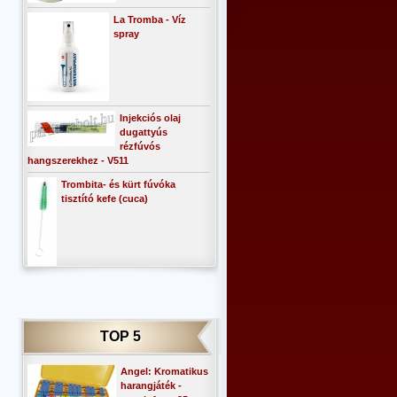
La Tromba - Víz
spray
Injekciós olaj
dugattyús
rézfúvós
hangszerekhez - V511
Trombita- és kürt fúvóka
tisztító kefe (cuca)
TOP 5
Angel: Kromatikus
harangjáték -