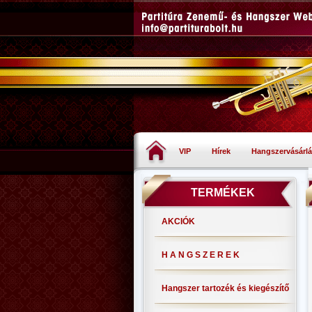
VIP
Hírek
Hangszervásárlá
TERMÉKEK
AKCIÓK
H A N G S Z E R E K
Hangszer tartozék és kiegészítő