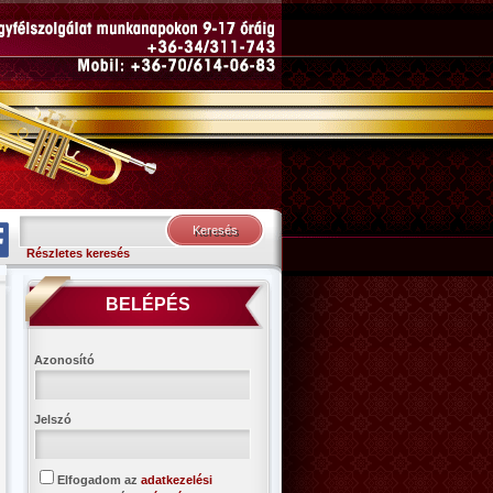
Részletes keresés
BELÉPÉS
Azonosító
Jelszó
Elfogadom az
adatkezelési