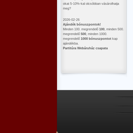
okat 5-10%-kal olcsóbban vásárolhatja
meg?
2026-02-26
Ajándék bónuszpontok!
Minden 100. megrendelő
100
, minden 500.
megrendelő
500
, minden 1000.
megrendelő
1000 bónuszpontot
kap
ajándékba.
Partitúra Webáruház csapata