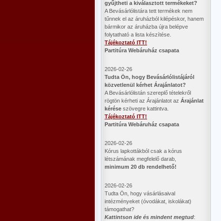
gyűjtheti a kiválasztott termékeket?
A Bevásárlólistára tett termékek nem
tűnnek el az áruházból kilépéskor, hanem
bármikor az áruházba újra belépve
folytatható a lista készítése.
Tájékoztató ITT!
Partitúra Webáruház csapata
2026-02-26
​Tudta Ön, hogy Bevásárlólistájáról
közvetlenül kérhet Árajánlatot?
A Bevásárlólistán szereplő tételekről
rögtön kérheti az Árajánlatot az
Árajánlat
kérése
szövegre kattintva.
Tájékoztató ITT!
Partitúra Webáruház csapata
2026-02-26
Kórus lapkottákból csak a kórus
létszámának megfelelő darab,
minimum 20 db rendelhető!
2026-02-26
Tudta Ön, hogy vásárlásaival
intézményeket (óvodákat, iskolákat)
támogathat?
Kattintson ide és mindent megtud
: