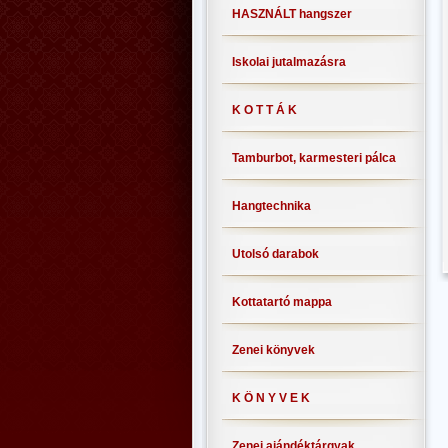
HASZNÁLT hangszer
Iskolai jutalmazásra
K O T T Á K
Tamburbot, karmesteri pálca
Hangtechnika
Utolsó darabok
Kottatartó mappa
Zenei könyvek
K Ö N Y V E K
Zenei ajándéktárgyak