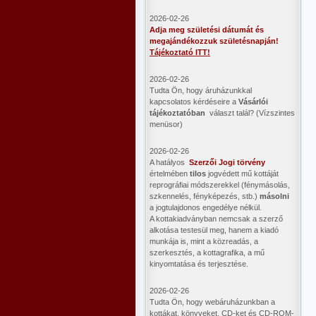
2026-02-26
Adja meg születési dátumát és
megajándékozzuk születésnapján!
Tájékoztató ITT!
2026-02-26
Tudta Ön, hogy áruházunkkal
kapcsolatos kérdéseire a
Vásárlói
tájékoztatóban
választ talál? (Vízszintes
menüsor)
2026-02-26
A hatályos
Szerzői Jogi törvény
értelmében
tilos
jogvédett mű kottáját
reprográfiai módszerekkel (fénymásolás,
szkennelés, fényképezés, stb.)
másolni
a jogtulajdonos engedélye nélkül.
A kottakiadványban nemcsak a szerző
alkotása testesül meg, hanem a kiadó
munkája is, mint a közreadás, a
szerkesztés, a kottagrafika, a mű
kinyomtatása és terjesztése.
2026-02-26
Tudta Ön, hogy webáruházunkban a
kottákat, könyveket, CD-ket és CD-ROM-