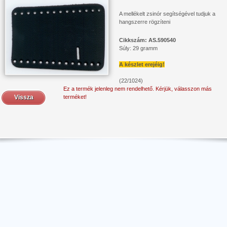
A mellékelt zsinór segítségével tudjuk a
hangszerre rögzíteni
Cikkszám: AS.590540
Súly: 29 gramm
A készlet erejéig!
(22/1024)
Ez a termék jelenleg nem rendelhető. Kérjük, válasszon más
Vissza
terméket!