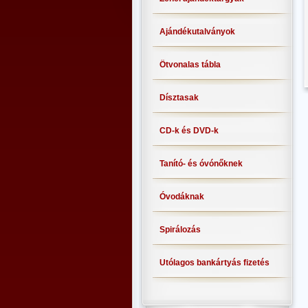
Ajándékutalványok
Ötvonalas tábla
Dísztasak
CD-k és DVD-k
Tanító- és óvónőknek
Óvodáknak
Spirálozás
Utólagos bankártyás fizetés