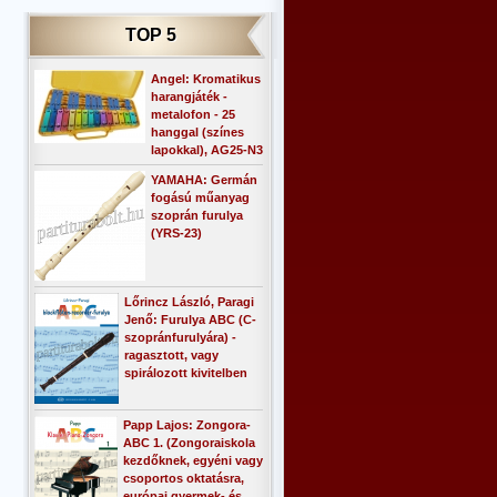
TOP 5
Angel: Kromatikus
harangjáték -
metalofon - 25
hanggal (színes
lapokkal), AG25-N3
YAMAHA: Germán
fogású műanyag
szoprán furulya
(YRS-23)
Lőrincz László, Paragi
Jenő: Furulya ABC (C-
szopránfurulyára) -
ragasztott, vagy
spirálozott kivitelben
Papp Lajos: Zongora-
ABC 1. (Zongoraiskola
kezdőknek, egyéni vagy
csoportos oktatásra,
európai gyermek- és