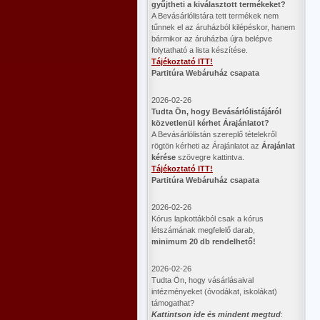
gyűjtheti a kiválasztott termékeket?
A Bevásárlólistára tett termékek nem
tűnnek el az áruházból kilépéskor, hanem
bármikor az áruházba újra belépve
folytatható a lista készítése.
Tájékoztató ITT!
Partitúra Webáruház csapata
2026-02-26
​Tudta Ön, hogy Bevásárlólistájáról
közvetlenül kérhet Árajánlatot?
A Bevásárlólistán szereplő tételekről
rögtön kérheti az Árajánlatot az
Árajánlat
kérése
szövegre kattintva.
Tájékoztató ITT!
Partitúra Webáruház csapata
2026-02-26
Kórus lapkottákból csak a kórus
létszámának megfelelő darab,
minimum 20 db rendelhető!
2026-02-26
Tudta Ön, hogy vásárlásaival
intézményeket (óvodákat, iskolákat)
támogathat?
Kattintson ide és mindent megtud
: