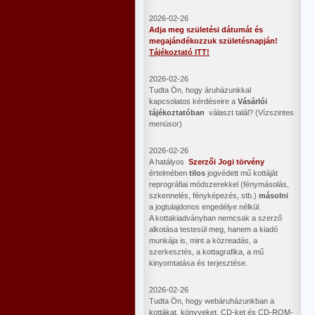
2026-02-26
Adja meg születési dátumát és
megajándékozzuk születésnapján!
Tájékoztató ITT!
2026-02-26
Tudta Ön, hogy áruházunkkal
kapcsolatos kérdéseire a
Vásárlói
tájékoztatóban
választ talál? (Vízszintes
menüsor)
2026-02-26
A hatályos
Szerzői Jogi törvény
értelmében
tilos
jogvédett mű kottáját
reprográfiai módszerekkel (fénymásolás,
szkennelés, fényképezés, stb.)
másolni
a jogtulajdonos engedélye nélkül.
A kottakiadványban nemcsak a szerző
alkotása testesül meg, hanem a kiadó
munkája is, mint a közreadás, a
szerkesztés, a kottagrafika, a mű
kinyomtatása és terjesztése.
2026-02-26
Tudta Ön, hogy webáruházunkban a
kottákat, könyveket, CD-ket és CD-ROM-