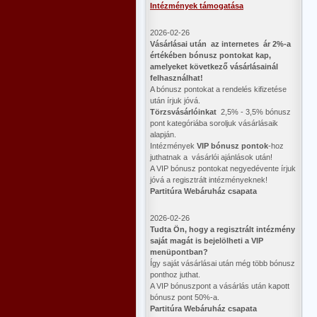
Intézmények támogatása
2026-02-26
Vásárlásai után az internetes ár 2%-a
értékében bónusz pontokat kap,
amelyeket következő vásárlásainál
felhasználhat!
A bónusz pontokat a rendelés kifizetése
után írjuk jóvá.
Törzsvásárlóinkat
2,5% - 3,5% bónusz
pont kategóriába soroljuk vásárlásaik
alapján.
Intézmények
VIP bónusz pontok
-hoz
juthatnak a vásárlói ajánlások után!
A VIP bónusz pontokat negyedévente írjuk
jóvá a regisztrált intézményeknek!
Partitúra Webáruház csapata
2026-02-26
​Tudta Ön, hogy a regisztrált intézmény
saját magát is bejelölheti a VIP
menüpontban?
Így saját vásárlásai után még több bónusz
ponthoz juthat.
A VIP bónuszpont a vásárlás után kapott
bónusz pont 50%-a.
Partitúra Webáruház csapata