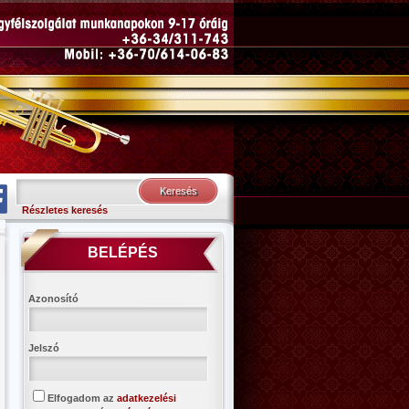
Részletes keresés
BELÉPÉS
Azonosító
Jelszó
Elfogadom az
adatkezelési