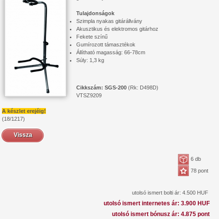
Tulajdonságok
Szimpla nyakas gitárállvány
Akusztikus és elektromos gitárhoz
Fekete színű
Gumírozott támasztékok
Állítható magasság: 66-78cm
Súly: 1,3 kg
Cikkszám: SGS-200
(Rk: D498D)
VTSZ9209
A készlet erejéig!
(18/1217)
Vissza
6 db
78 pont
utolsó ismert bolti ár: 4.500 HUF
utolsó ismert internetes ár: 3.900 HUF
utolsó ismert bónusz ár: 4.875 pont