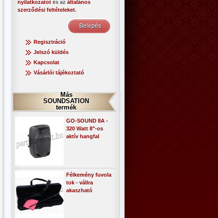
nyilatkozatot
és az
általános
szerződési feltételeket
.
Regisztráció
Jelszó küldés
Kapcsolat
Vásárlói tájékoztató
Más
​SOUNDSATION
termék
GO-SOUND 8A -
320 Watt 8"-os
aktív hangfal
Félkemény fuvola
tok - vállra
akaszható