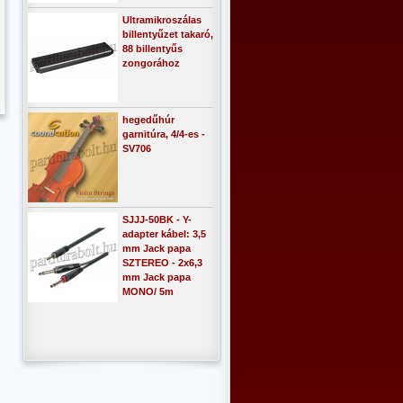
Ultramikroszálas
billentyűzet takaró,
88 billentyűs
zongorához
hegedűhúr
garnitúra, 4/4-es -
SV706
SJJJ-50BK - Y-
adapter kábel: 3,5
mm Jack papa
SZTEREO - 2x6,3
mm Jack papa
MONO/ 5m