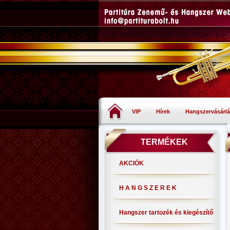
VIP
Hírek
Hangszervásárlá
TERMÉKEK
AKCIÓK
H A N G S Z E R E K
Hangszer tartozék és kiegészítő