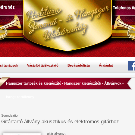
si tanácsok
Vásárlói tájékoztató
Bevásárlólista
Árajánlat
Hangszer tartozék és kiegészítő
•
Hangszer kiegészítők
•
Állványok
•
hangszerállvány
​Soundsation
Gitártartó állvány akusztikus és elektromos gitárhoz
gitár állvány¤