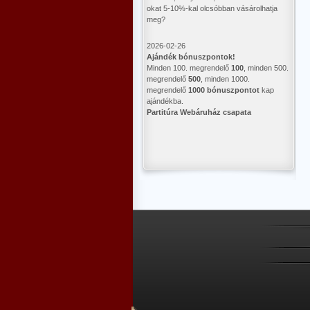
okat 5-10%-kal olcsóbban vásárolhatja
meg?
2026-02-26
Ajándék bónuszpontok!
Minden 100. megrendelő
100
, minden 500.
megrendelő
500
, minden 1000.
megrendelő
1000 bónuszpontot
kap
ajándékba.
Partitúra Webáruház csapata