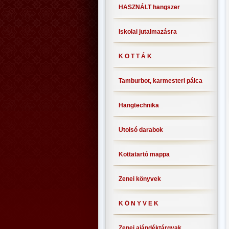
HASZNÁLT hangszer
Iskolai jutalmazásra
K O T T Á K
Tamburbot, karmesteri pálca
Hangtechnika
Utolsó darabok
Kottatartó mappa
Zenei könyvek
K Ö N Y V E K
Zenei ajándéktárgyak