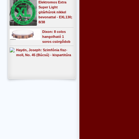
Elektromos Extra
Super Light
gitárhúrok nikkel
bevonattal - EXL130;
8/38
Dixon: 8 colos
hangolható 1
soros csörgődob
Haydn, Joseph: Szimfónia fisz-
moll, No. 45 (Búcsú) - kispartitúra