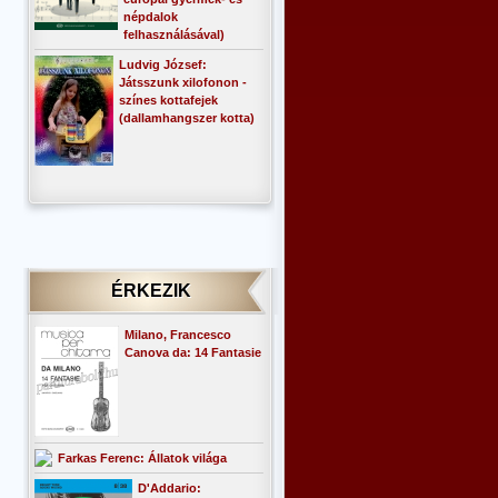
népdalok
felhasználásával)
Ludvig József:
Játsszunk xilofonon -
színes kottafejek
(dallamhangszer kotta)
ÉRKEZIK
Milano, Francesco
Canova da: 14 Fantasie
Farkas Ferenc: Állatok világa
D'Addario: