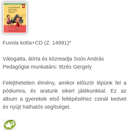
Fuvola kotta+CD (Z. 14991)*
Válogatta, átírta és közreadja Soós András
Pedagógiai munkatárs: Ittzés Gergely
Felejthetetlen élmény, amikor először lépünk fel a
pódiumra, és aratunk sikert játékunkkal. Ez az
album a gyerekek első fellépéséhez csinál kedvet
és nyújt hathatós segítséget.