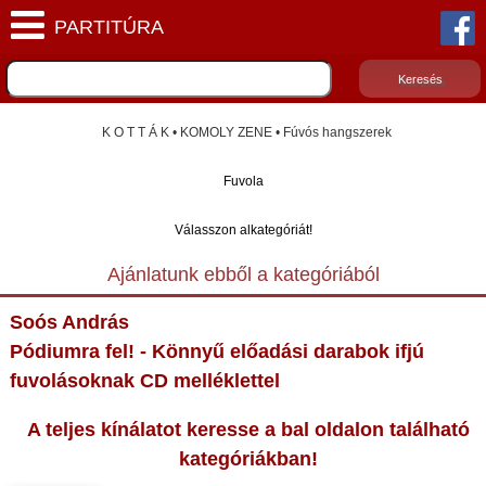
K O T T Á K • KOMOLY ZENE • Fúvós hangszerek
Fuvola
Válasszon alkategóriát!
Ajánlatunk ebből a kategóriából
Soós András
Pódiumra fel! - Könnyű előadási darabok ifjú
fuvolásoknak CD melléklettel
A teljes kínálatot keresse a bal oldalon található
kategóriákban!