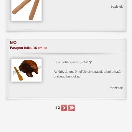
részletek
MX0
Faragott béka, 16 cm-es
Kézi ütőhangszer (FD-07)*
Az ütővel, lentről-felfelé simogatjuk a béka hátát,
brekegő hangot ad.
részletek
1
2