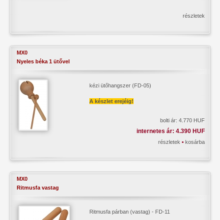
részletek
MX0
Nyeles béka 1 ütővel
kézi ütőhangszer (FD-05)
A készlet erejéig!
bolti ár: 4.770 HUF
internetes ár: 4.390 HUF
•
részletek
kosárba
MX0
Ritmusfa vastag
Ritmusfa párban (vastag) - FD-11