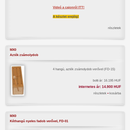
Videó a cajonról ITT!
A készlet erejéig!
részletek
MX0
Azték zsámolydob
4 hangú, azték zsámolydob verővel (FD-15)
bolti ár: 16.195 HUF
internetes ár: 14.900 HUF
•
részletek
kosárba
MX0
Kéthangú nyeles fadob verővel, FD-01