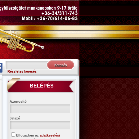
Részletes keresés
BELÉPÉS
Azonosító
Jelszó
Elfogadom az
adatkezelési