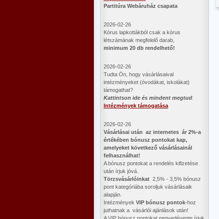
Partitúra Webáruház csapata
2026-02-26
Kórus lapkottákból csak a kórus
létszámának megfelelő darab,
minimum 20 db rendelhető!
2026-02-26
Tudta Ön, hogy vásárlásaival
intézményeket (óvodákat, iskolákat)
támogathat?
Kattintson ide és mindent megtud
:
Intézmények támogatása
2026-02-26
Vásárlásai után az internetes ár 2%-a
értékében bónusz pontokat kap,
amelyeket következő vásárlásainál
felhasználhat!
A bónusz pontokat a rendelés kifizetése
után írjuk jóvá.
Törzsvásárlóinkat
2,5% - 3,5% bónusz
pont kategóriába soroljuk vásárlásaik
alapján.
Intézmények
VIP bónusz pontok
-hoz
juthatnak a vásárlói ajánlások után!
A VIP bónusz pontokat negyedévente írjuk