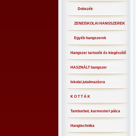
Dobszék
ZENEISKOLAI HANGSZEREK
Egyéb hangszerek
Hangszer tartozék és kiegészítő
HASZNÁLT hangszer
Iskolai jutalmazásra
K O T T Á K
Tamburbot, karmesteri pálca
Hangtechnika