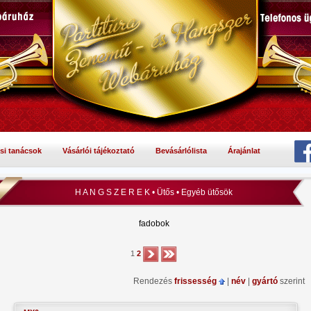
si tanácsok
Vásárlói tájékoztató
Bevásárlólista
Árajánlat
H A N G S Z E R E K • Ütős • Egyéb ütősök
fadobok
1
2
Rendezés
frissesség
|
név
|
gyártó
szerint