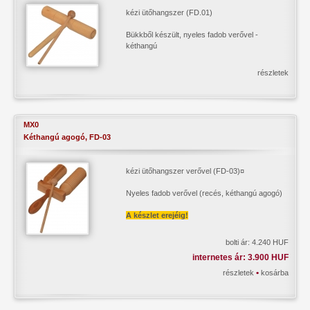
kézi ütőhangszer (FD.01)
Bükkből készült, nyeles fadob verővel -
kéthangú
részletek
MX0
Kéthangú agogó, FD-03
kézi ütőhangszer verővel (FD-03)¤
Nyeles fadob verővel (recés, kéthangú agogó)
A készlet erejéig!
bolti ár: 4.240 HUF
internetes ár: 3.900 HUF
•
részletek
kosárba