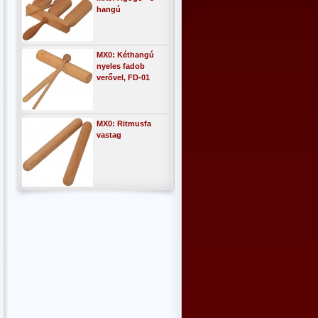
hangú
MX0: Kéthangú
nyeles fadob
verővel, FD-01
MX0: Ritmusfa
vastag