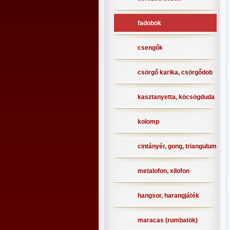
fadobok
csengők
csörgő karika, csörgődob
kasztanyetta, köcsögduda
kolomp
cintányér, gong, triangulum
metalofon, xilofon
hangsor, harangjáték
maracas (rumbatök)