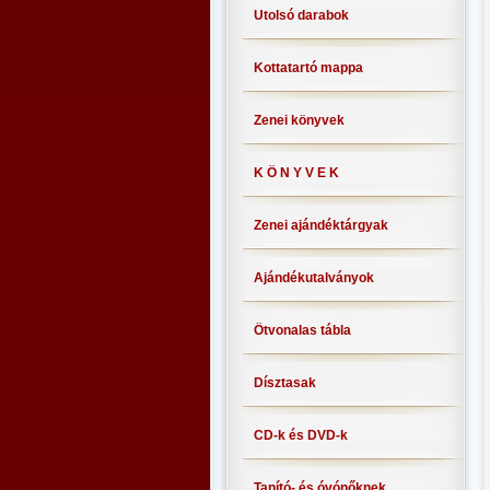
Utolsó darabok
Kottatartó mappa
Zenei könyvek
K Ö N Y V E K
Zenei ajándéktárgyak
Ajándékutalványok
Ötvonalas tábla
Dísztasak
CD-k és DVD-k
Tanító- és óvónőknek