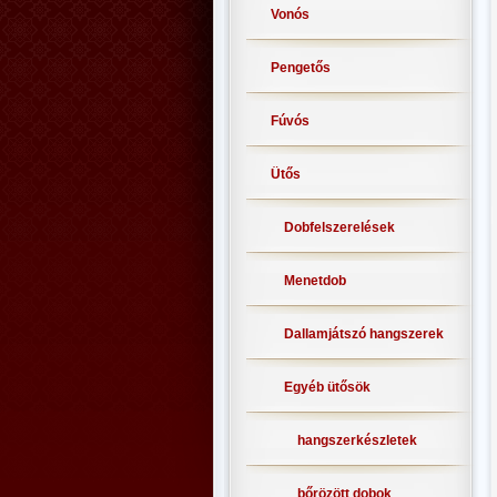
Vonós
Pengetős
Fúvós
Ütős
Dobfelszerelések
Menetdob
Dallamjátszó hangszerek
Egyéb ütősök
hangszerkészletek
bőrözött dobok