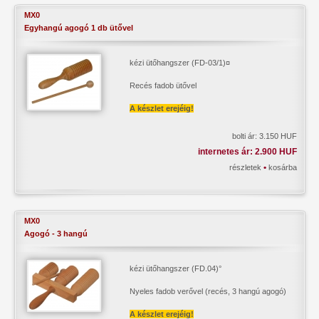
MX0
Egyhangú agogó 1 db ütővel
kézi ütőhangszer (FD-03/1)¤
Recés fadob ütővel
A készlet erejéig!
bolti ár: 3.150 HUF
internetes ár: 2.900 HUF
•
részletek
kosárba
MX0
Agogó - 3 hangú
kézi ütőhangszer (FD.04)°
Nyeles fadob verővel (recés, 3 hangú agogó)
A készlet erejéig!