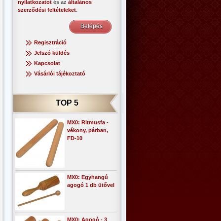
nyilatkozatot
és az
általános
szerződési feltételeket
.
Regisztráció
Jelszó küldés
Kapcsolat
Vásárlói tájékoztató
TOP 5
MX0: Ritmusfa -
vékony, párban,
FD-10
MX0: Egyhangú
agogó 1 db ütővel
MX0: Agogó - 3