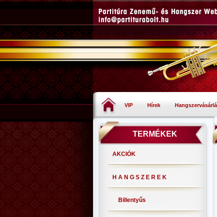
VIP
Hírek
Hangszervásárlá
TERMÉKEK
AKCIÓK
H A N G S Z E R E K
Billentyűs