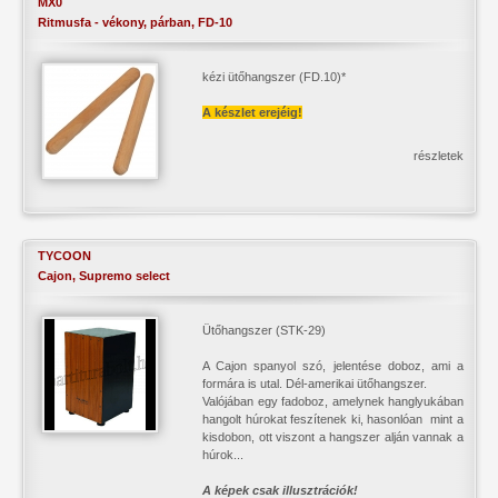
MX0
Ritmusfa - vékony, párban, FD-10
kézi ütőhangszer (FD.10)*
A készlet erejéig!
részletek
TYCOON
Cajon, Supremo select
Ütőhangszer (STK-29)
A Cajon spanyol szó, jelentése doboz, ami a
formára is utal. Dél-amerikai ütőhangszer.
Valójában egy fadoboz, amelynek hanglyukában
hangolt húrokat feszítenek ki, hasonlóan mint a
kisdobon, ott viszont a hangszer alján vannak a
húrok...
A képek csak illusztrációk!