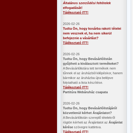
Általános szerződési feltételek
elfogadását!
Tájékoztató ITT!
2026-02-26
Tudta Ön, hogy kosárba rakott tételei
nem vesznek el, ha nem sikerül
befejeznie a vásárlást?
Tájékoztató ITT!
2026-02-26
​Tudta Ön, hogy Bevásárlólistán
gyűjtheti a kiválasztott termékeket?
A Bevásárlólistára tett termékek nem
tűnnek el az áruházból kilépéskor, hanem
bármikor az áruházba újra belépve
folytatható a lista készítése.
Tájékoztató ITT!
Partitúra Webáruház csapata
2026-02-26
​Tudta Ön, hogy Bevásárlólistájáról
közvetlenül kérhet Árajánlatot?
A Bevásárlólistán szereplő tételekről
rögtön kérheti az Árajánlatot az
Árajánlat
kérése
szövegre kattintva.
Tájékoztató ITT!