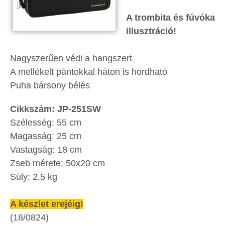
A trombita és fúvóka
illusztráció!
Nagyszerűen védi a hangszert
A mellékelt pántokkal háton is hordható
Puha bársony bélés
Cikkszám: JP-251SW
Szélesség: 55 cm
Magasság: 25 cm
Vastagság: 18 cm
Zseb mérete: 50x20 cm
Súly: 2,5 kg
A készlet erejéig!
(18/0824)