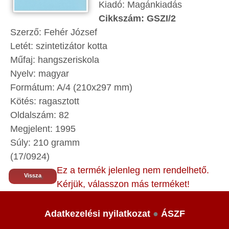
Kiadó: Magánkiadás
Cikkszám: GSZI/2
Szerző: Fehér József
Letét: szintetizátor kotta
Műfaj: hangszeriskola
Nyelv: magyar
Formátum: A/4 (210x297 mm)
Kötés: ragasztott
Oldalszám: 82
Megjelent: 1995
Súly: 210 gramm
(17/0924)
Ez a termék jelenleg nem rendelhető.
Vissza
Kérjük, válasszon más terméket!
Adatkezelési nyilatkozat
●
ÁSZF