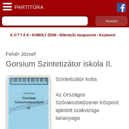
K O T T Á K
•
KOMOLY ZENE
•
Billentyűs hangszerek
•
Keyboard
Fehér József
Gorsium Szintetizátor iskola II.
Szintetizátor kotta
Az Országos
Szórakoztatózenei Központ
ajánlott szakvizsga
tananyaga