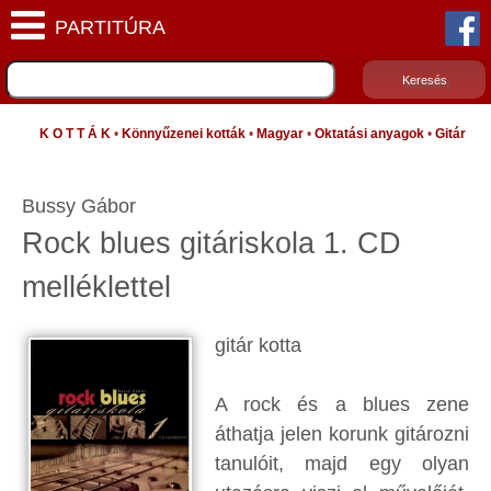
K O T T Á K
•
Könnyűzenei kották
•
Magyar
•
Oktatási anyagok
•
Gitár
Bussy Gábor
Rock blues gitáriskola 1. CD
melléklettel
gitár kotta
A rock és a blues zene
áthatja jelen korunk gitározni
tanulóit, majd egy olyan