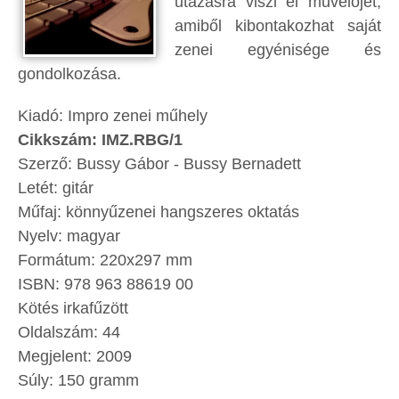
utazásra viszi el művelőjét,
amiből kibontakozhat saját
zenei egyénisége és
gondolkozása.
Kiadó: Impro zenei műhely
Cikkszám: IMZ.RBG/1
Szerző: Bussy Gábor - Bussy Bernadett
Letét: gitár
Műfaj: könnyűzenei hangszeres oktatás
Nyelv: magyar
Formátum: 220x297 mm
ISBN: 978 963 88619 00
Kötés irkafűzött
Oldalszám: 44
Megjelent: 2009
Súly: 150 gramm