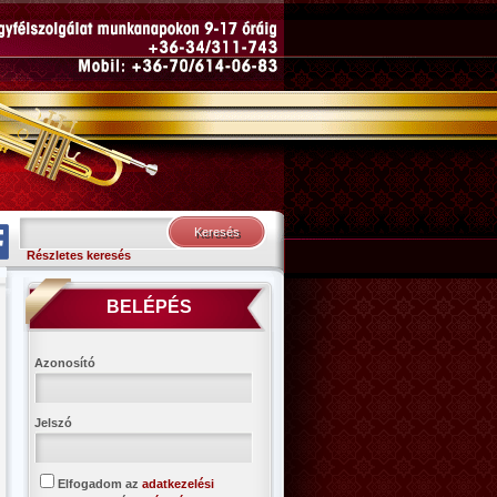
Részletes keresés
BELÉPÉS
Azonosító
Jelszó
Elfogadom az
adatkezelési