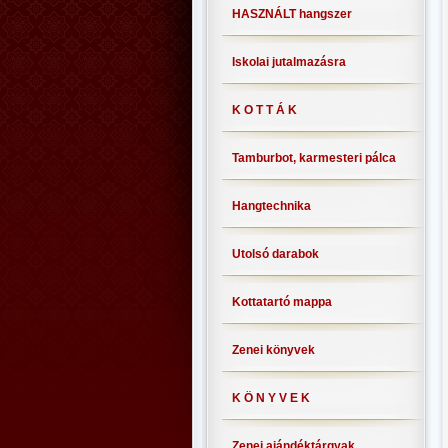
HASZNÁLT hangszer
Iskolai jutalmazásra
K O T T Á K
Tamburbot, karmesteri pálca
Hangtechnika
Utolsó darabok
Kottatartó mappa
Zenei könyvek
K Ö N Y V E K
Zenei ajándéktárgyak