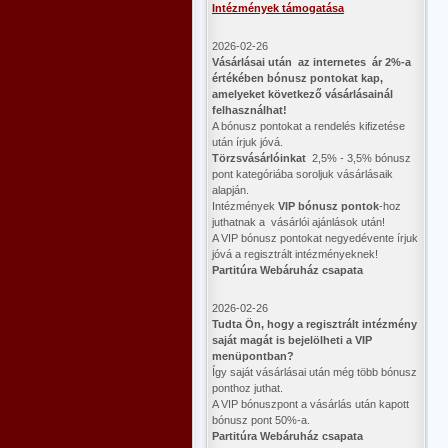
Intézmények támogatása
2026-02-26
Vásárlásai után az internetes ár 2%-a
értékében bónusz pontokat kap,
amelyeket következő vásárlásainál
felhasználhat!
A bónusz pontokat a rendelés kifizetése
után írjuk jóvá.
Törzsvásárlóinkat
2,5% - 3,5% bónusz
pont kategóriába soroljuk vásárlásaik
alapján.
Intézmények
VIP bónusz pontok
-hoz
juthatnak a vásárlói ajánlások után!
A VIP bónusz pontokat negyedévente írjuk
jóvá a regisztrált intézményeknek!
Partitúra Webáruház csapata
2026-02-26
​Tudta Ön, hogy a regisztrált intézmény
saját magát is bejelölheti a VIP
menüpontban?
Így saját vásárlásai után még több bónusz
ponthoz juthat.
A VIP bónuszpont a vásárlás után kapott
bónusz pont 50%-a.
Partitúra Webáruház csapata