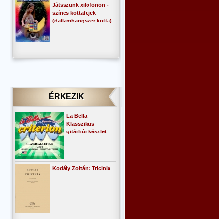
Játsszunk xilofonon -
színes kottafejek
(dallamhangszer kotta)
ÉRKEZIK
La Bella:
Klasszikus
gitárhúr készlet
Kodály Zoltán: Tricinia