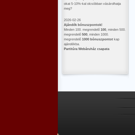
okat 5-10%-kal olcsóbban vásárolhatja
meg?
2026-02-26
Ajándék bónuszpontok!
Minden 100. megrendelő
100
, minden 500.
megrendelő
500
, minden 1000.
megrendelő
1000 bónuszpontot
kap
ajándékba.
Partitúra Webáruház csapata