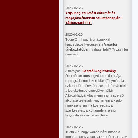
2026-02-26
Adja meg születési dátumát és
megajándékozzuk születésnapján!
Tájékoztató ITT!
2026-02-26
Tudta Ön, hogy áruházunkkal
kapcsolatos kérdéseire a
Vásárlói
tájékoztatóban
választ talál? (Vízszintes
menüsor)
2026-02-26
A hatályos
Szerzői Jogi törvény
értelmében
tilos
jogvédett mű kottáját
reprográfiai módszerekkel (fénymásolás,
szkennelés, fényképezés, stb.)
másolni
a jogtulajdonos engedélye nélkül.
A kottakiadványban nemcsak a szerző
alkotása testesül meg, hanem a kiadó
munkája is, mint a közreadás, a
szerkesztés, a kottagrafika, a mű
kinyomtatása és terjesztése.
2026-02-26
Tudta Ön, hogy webáruházunkban a
kottákat, könyveket, CD-ket és CD-ROM-