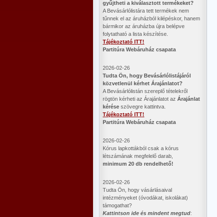
gyűjtheti a kiválasztott termékeket?
A Bevásárlólistára tett termékek nem
tűnnek el az áruházból kilépéskor, hanem
bármikor az áruházba újra belépve
folytatható a lista készítése.
Tájékoztató ITT!
Partitúra Webáruház csapata
2026-02-26
​Tudta Ön, hogy Bevásárlólistájáról
közvetlenül kérhet Árajánlatot?
A Bevásárlólistán szereplő tételekről
rögtön kérheti az Árajánlatot az
Árajánlat
kérése
szövegre kattintva.
Tájékoztató ITT!
Partitúra Webáruház csapata
2026-02-26
Kórus lapkottákból csak a kórus
létszámának megfelelő darab,
minimum 20 db rendelhető!
2026-02-26
Tudta Ön, hogy vásárlásaival
intézményeket (óvodákat, iskolákat)
támogathat?
Kattintson ide és mindent megtud
: