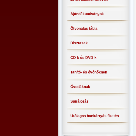
Ajándékutalványok
Ötvonalas tábla
Dísztasak
CD-k és DVD-k
Tanító- és óvónőknek
Óvodáknak
Spirálozás
Utólagos bankártyás fizetés