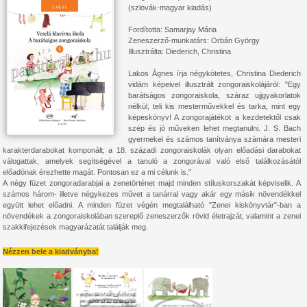
(szlovák-magyar kiadás)
Fordította: Samarjay Mária
Zeneszerző-munkatárs: Orbán György
Illusztrálta: Diederich, Christina
Lakos Ágnes írja négykötetes, Christina Diederich
vidám képeivel illusztrált zongoraiskolájáról: "Egy
barátságos zongoraiskola, száraz ujjgyakorlatok
nélkül, teli kis mesterművekkel és tarka, mint egy
képeskönyv! A zongorajátékot a kezdetektől csak
szép és jó műveken lehet megtanulni. J. S. Bach
gyermekei és számos tanítványa számára mesteri
karakterdarabokat komponált; a 18. századi zongoraiskolák olyan előadási darabokat
válogattak, amelyek segítségével a tanuló a zongorával való első találkozásától
előadónak érezhette magát. Pontosan ez a mi célunk is."
A négy füzet zongoradarabjai a zenetörténet majd minden stíluskorszakát képviselik. A
számos három- illetve négykezes művet a tanárral vagy akár egy másik növendékkel
együtt lehet előadni. A minden füzet végén megtalálható "Zenei kiskönyvtár"-ban a
növendékek a zongoraiskolában szereplő zeneszerzők rövid életrajzát, valamint a zenei
szakkifejezések magyarázatát találják meg.
Nézzen bele a kiadványba!