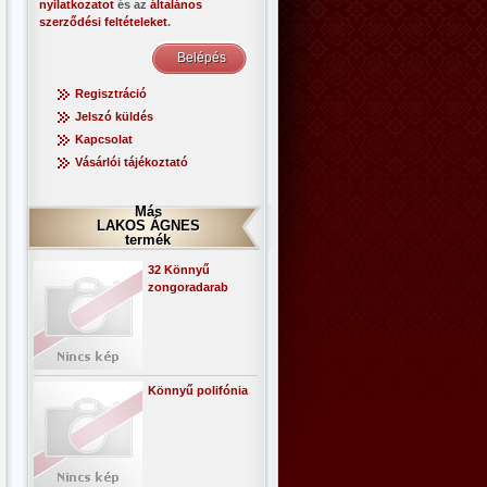
nyilatkozatot
és az
általános
szerződési feltételeket
.
Regisztráció
Jelszó küldés
Kapcsolat
Vásárlói tájékoztató
Más
LAKOS ÁGNES
termék
32 Könnyű
zongoradarab
Könnyű polifónia