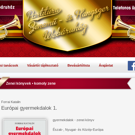
si tanácsok
Vásárlói tájékoztató
Bevásárlólista
Árajánlat
Zenei könyvek
•
komoly zene
Forrai Katalin
Európai gyermekdalok 1.
gyermekdalok - zenei könyv
Észak-, Nyugat- és Közép-Európa