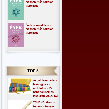
ragasztott és spirálos
kivitelben
Ének az óvodában -
ragasztott és spirálos
kivitelben
TOP 5
Angel: Kromatikus
harangjáték -
metalofon - 25
hanggal (színes
lapokkal), AG25-N3
YAMAHA: Germán
fogású műanyag