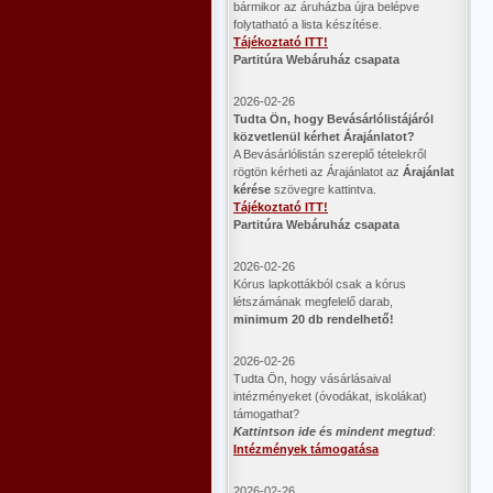
bármikor az áruházba újra belépve
folytatható a lista készítése.
Tájékoztató ITT!
Partitúra Webáruház csapata
2026-02-26
​Tudta Ön, hogy Bevásárlólistájáról
közvetlenül kérhet Árajánlatot?
A Bevásárlólistán szereplő tételekről
rögtön kérheti az Árajánlatot az
Árajánlat
kérése
szövegre kattintva.
Tájékoztató ITT!
Partitúra Webáruház csapata
2026-02-26
Kórus lapkottákból csak a kórus
létszámának megfelelő darab,
minimum 20 db rendelhető!
2026-02-26
Tudta Ön, hogy vásárlásaival
intézményeket (óvodákat, iskolákat)
támogathat?
Kattintson ide és mindent megtud
:
Intézmények támogatása
2026-02-26