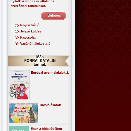
nyilatkozatot
és az
általános
szerződési feltételeket
.
Regisztráció
Jelszó küldés
Kapcsolat
Vásárlói tájékoztató
Más
FORRAI KATALIN
termék
Európai gyermekdalok 2.
Daloló állatok
Ének a bölcsődében -