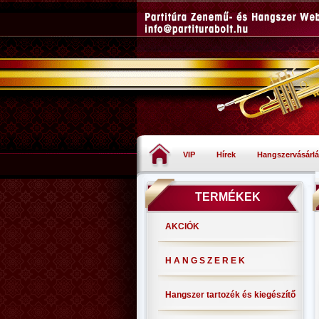
VIP
Hírek
Hangszervásárlá
TERMÉKEK
AKCIÓK
H A N G S Z E R E K
Hangszer tartozék és kiegészítő