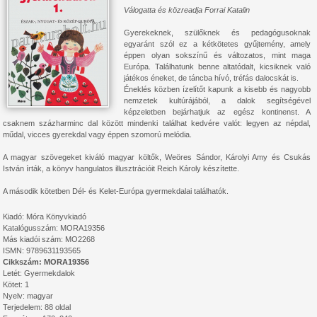
Válogatta és közreadja Forrai Katalin
Gyerekeknek, szülőknek és pedagógusoknak
egyaránt szól ez a kétkötetes gyűjtemény, amely
éppen olyan sokszínű és változatos, mint maga
Európa. Találhatunk benne altatódalt, kicsiknek való
játékos éneket, de táncba hívó, tréfás dalocskát is.
Éneklés közben ízelítőt kapunk a kisebb és nagyobb
nemzetek kultúrájából, a dalok segítségével
képzeletben bejárhatjuk az egész kontinenst. A
csaknem százharminc dal között mindenki találhat kedvére valót: legyen az népdal,
műdal, vicces gyerekdal vagy éppen szomorú melódia.
A magyar szövegeket kiváló magyar költők, Weöres Sándor, Károlyi Amy és Csukás
István írták, a könyv hangulatos illusztrációit Reich Károly készítette.
A második kötetben Dél- és Kelet-Európa gyermekdalai találhatók.
Kiadó: Móra Könyvkiadó
Katalógusszám: MORA19356
Más kiadói szám: MO2268
ISMN: 9789631193565
Cikkszám: MORA19356
Letét: Gyermekdalok
Kötet: 1
Nyelv: magyar
Terjedelem: 88 oldal