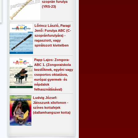
szoprán furulya
(YRS-23)
Lőrincz László, Paragi
Jenő: Furulya ABC (C-
szopránfurulyára) -
ragasztott, vagy
spirálozott kivitelben
Papp Lajos: Zongora-
ABC 1. (Zongoraiskola
kezdőknek, egyéni vagy
csoportos oktatásra,
európai gyermek- és
népdalok
felhasználásával)
Ludvig József:
Játsszunk xilofonon -
színes kottafejek
(dallamhangszer kotta)