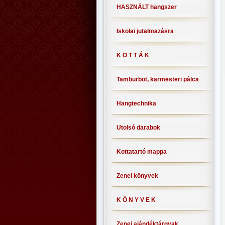
HASZNÁLT hangszer
Iskolai jutalmazásra
K O T T Á K
Tamburbot, karmesteri pálca
Hangtechnika
Utolsó darabok
Kottatartó mappa
Zenei könyvek
K Ö N Y V E K
Zenei ajándéktárgyak