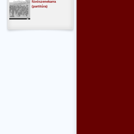
fúvószenekarra
(partitúra)