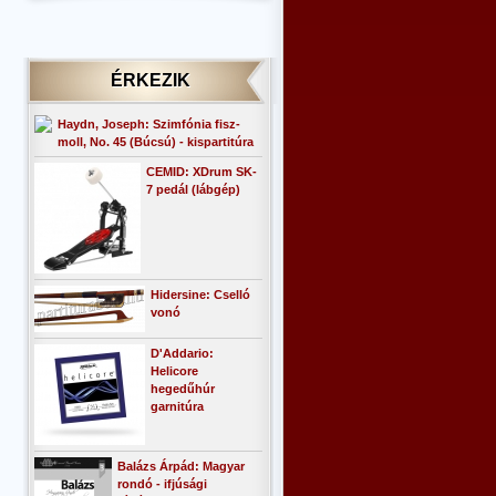
ÉRKEZIK
Haydn, Joseph: Szimfónia fisz-
moll, No. 45 (Búcsú) - kispartitúra
CEMID: XDrum SK-
7 pedál (lábgép)
Hidersine: Cselló
vonó
D'Addario:
Helicore
hegedűhúr
garnitúra
Balázs Árpád: Magyar
rondó - ifjúsági