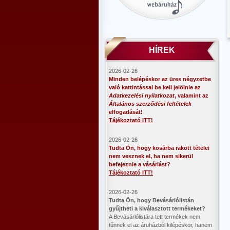
HÍREK
2026-02-26
Minden belépéskor az üres négyzetbe
való kattintással be kell jelölnie az
Adatkezelési nyilatkozat
, valamint az
Általános szerződési feltételek
elfogadását!
Tájékoztató ITT!
2026-02-26
Tudta Ön, hogy kosárba rakott tételei
nem vesznek el, ha nem sikerül
befejeznie a vásárlást?
Tájékoztató ITT!
2026-02-26
​Tudta Ön, hogy Bevásárlólistán
gyűjtheti a kiválasztott termékeket?
A Bevásárlólistára tett termékek nem
tűnnek el az áruházból kilépéskor, hanem