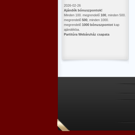
2026-02-26
Ajándék bónuszpontok!
Minden 100. megrendelő
100
, minden 500.
megrendelő
500
, minden 1000.
megrendelő
1000 bónuszpontot
kap
ajándékba.
Partitúra Webáruház csapata