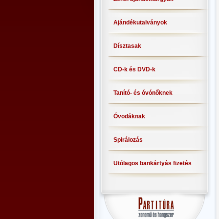
Ajándékutalványok
Dísztasak
CD-k és DVD-k
Tanító- és óvónőknek
Óvodáknak
Spirálozás
Utólagos bankártyás fizetés