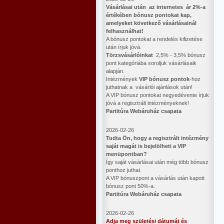
Vásárlásai után az internetes ár 2%-a
értékében bónusz pontokat kap,
amelyeket következő vásárlásainál
felhasználhat!
A bónusz pontokat a rendelés kifizetése
után írjuk jóvá.
Törzsvásárlóinkat
2,5% - 3,5% bónusz
pont kategóriába soroljuk vásárlásaik
alapján.
Intézmények
VIP bónusz pontok
-hoz
juthatnak a vásárlói ajánlások után!
A VIP bónusz pontokat negyedévente írjuk
jóvá a regisztrált intézményeknek!
Partitúra Webáruház csapata
2026-02-26
​Tudta Ön, hogy a regisztrált intézmény
saját magát is bejelölheti a VIP
menüpontban?
Így saját vásárlásai után még több bónusz
ponthoz juthat.
A VIP bónuszpont a vásárlás után kapott
bónusz pont 50%-a.
Partitúra Webáruház csapata
2026-02-26
Adja meg születési dátumát és