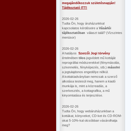
megajándékozzuk születésnapján!
Tájékoztató ITT!
2026-02-26
Tudta Ön, hogy áruházunkkal
kapcsolatos kérdéseire a
Vásárlói
tájékoztatóban
választ talál? (Vízszintes
menüsor)
2026-02-26
A hatályos
Szerzői Jogi törvény
értelmében
tilos
jogvédett mű kottáját
reprográfiai módszerekkel (fénymásolás,
szkennelés, fényképezés, stb.)
másolni
a jogtulajdonos engedélye nélkül.
A kottakiadványban nemcsak a szerző
alkotása testesül meg, hanem a kiadó
munkája is, mint a közreadás, a
szerkesztés, a kottagrafika, a mű
kinyomtatása és terjesztése.
2026-02-26
Tudta Ön, hogy webáruházunkban a
kottákat, könyveket, CD-ket és CD-ROM-
okat 5-10%-kal olcsóbban vásárolhatja
meg?