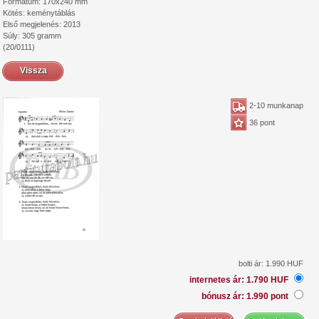
Formátum: 170x240 mm
Kötés: keménytáblás
Első megjelenés: 2013
Súly: 305 gramm
(20/0111)
Vissza
2-10 munkanap
36 pont
bolti ár: 1.990 HUF
internetes ár: 1.790 HUF
bónusz ár: 1.990 pont