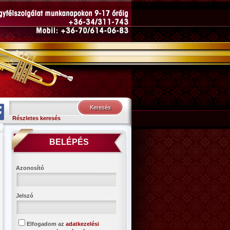
Részletes keresés
BELÉPÉS
Azonosító
Jelszó
Elfogadom az
adatkezelési