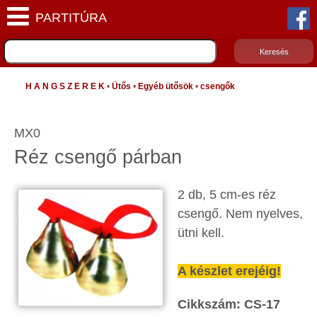
H A N G S Z E R E K
•
Ütős
•
Egyéb ütősök
•
csengők
MX0
Réz csengő párban
2 db, 5 cm-es réz
csengő. Nem nyelves,
ütni kell.
A készlet erejéig!
Cikkszám: CS-17