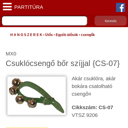
H A N G S Z E R E K
•
Ütős
•
Egyéb ütősök
•
csengők
MX0
Csuklócsengő bőr szíjjal {CS-07}
Akár csuklóra, akár
bokára csatolható
csengő¤
Cikkszám: CS-07
VTSZ 9206