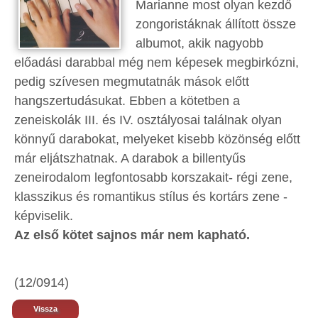
Marianne most olyan kezdő
zongoristáknak állított össze
albumot, akik nagyobb
előadási darabbal még nem képesek megbirkózni,
pedig szívesen megmutatnák mások előtt
hangszertudásukat. Ebben a kötetben a
zeneiskolák III. és IV. osztályosai találnak olyan
könnyű darabokat, melyeket kisebb közönség előtt
már eljátszhatnak. A darabok a billentyűs
zeneirodalom legfontosabb korszakait- régi zene,
klasszikus és romantikus stílus és kortárs zene -
képviselik.
Az első kötet sajnos már nem kapható.
(12/0914)
Vissza