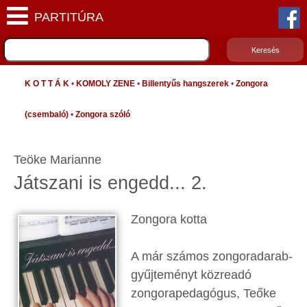
K O T T Á K
•
KOMOLY ZENE
•
Billentyűs hangszerek
•
Zongora
(csembaló)
•
Zongora szóló
Teöke Marianne
Játszani is engedd... 2.
Zongora kotta
A már számos zongoradarab-
gyűjteményt közreadó
zongorapedagógus, Teőke