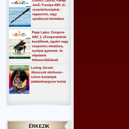
Lőrincz László, Paragi
Jenő: Furulya ABC (C-
szopránfurulyára) -
ragasztott, vagy
spirálozott kivitelben
Papp Lajos: Zongora-
ABC 1. (Zongoraiskola
kezdőknek, egyéni vagy
csoportos oktatásra,
európai gyermek- és
népdalok
felhasználásával)
Ludvig József:
Játsszunk xilofonon -
színes kottafejek
(dallamhangszer kotta)
ÉRKEZIK