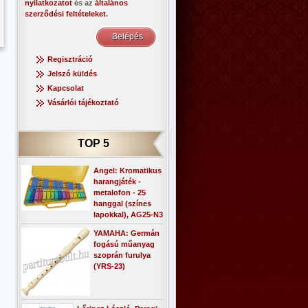
nyilatkozatot
és az
általános
szerződési feltételeket
.
Regisztráció
Jelszó küldés
Kapcsolat
Vásárlói tájékoztató
TOP 5
Angel: Kromatikus
harangjáték -
metalofon - 25
hanggal (színes
lapokkal), AG25-N3
YAMAHA: Germán
fogású műanyag
szoprán furulya
(YRS-23)