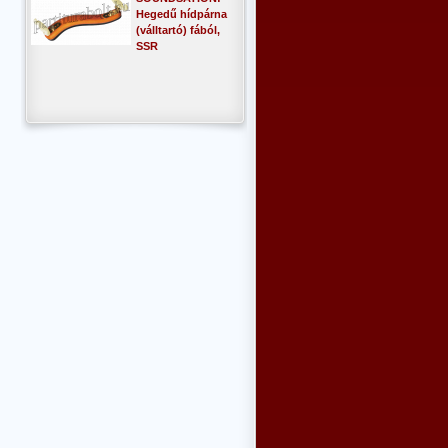
Hegedű hídpárna
(válltartó) fából,
SSR