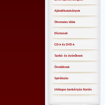
Ajándékutalványok
Ötvonalas tábla
Dísztasak
CD-k és DVD-k
Tanító- és óvónőknek
Óvodáknak
Spirálozás
Utólagos bankártyás fizetés