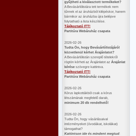
gyűjtheti a kiválasztott termékeket?
A Bevásárlólistára tett termékek nem
tűnnek el az áruházból kilépéskor, hanem
bármikor az áruházba újra belépve
folytatható a lista készítése.
Tájékoztató ITT!
Partitúra Webáruház csapata
2026-02-26
​Tudta Ön, hogy Bevásárlólistájáról
közvetlenül kérhet Árajánlatot?
A Bevásárlólistán szereplő tételekről
rögtön kérheti az Árajánlatot az
Árajánlat
kérése
szövegre kattintva.
Tájékoztató ITT!
Partitúra Webáruház csapata
2026-02-26
Kórus lapkottákból csak a kórus
létszámának megfelelő darab,
minimum 20 db rendelhető!
2026-02-26
Tudta Ön, hogy vásárlásaival
intézményeket (óvodákat, iskolákat)
támogathat?
Kattintson ide és mindent megtud
: