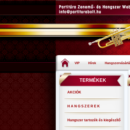
VIP
Hírek
Hangszervásárlá
TERMÉKEK
AKCIÓK
H A N G S Z E R E K
Hangszer tartozék és kiegészítő