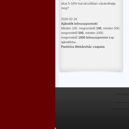
okat 5-10%-kal olcsóbban vásárolhatja
meg?
2026-02-26
Ajándék bónuszpontok!
Minden 100. megrendelő
100
, minden 500.
megrendelő
500
, minden 1000.
megrendelő
1000 bónuszpontot
kap
ajándékba.
Partitúra Webáruház csapata