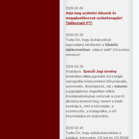
2026-02-26
Adja meg születési dátumát és
megajándékozzuk születésnapján!
Tájékoztató ITT!
2026-02-26
Tudta Ön, hogy áruházunkkal
kapcsolatos kérdéseire a
Vásárlói
tájékoztatóban
választ talál? (Vízszintes
menüsor)
2026-02-26
A hatályos
Szerzői Jogi törvény
értelmében
tilos
jogvédett mű kottáját
reprográfiai módszerekkel (fénymásolás,
szkennelés, fényképezés, stb.)
másolni
a jogtulajdonos engedélye nélkül.
A kottakiadványban nemcsak a szerző
alkotása testesül meg, hanem a kiadó
munkája is, mint a közreadás, a
szerkesztés, a kottagrafika, a mű
kinyomtatása és terjesztése.
2026-02-26
Tudta Ön, hogy webáruházunkban a
kottákat, könyveket, CD-ket és CD-ROM-