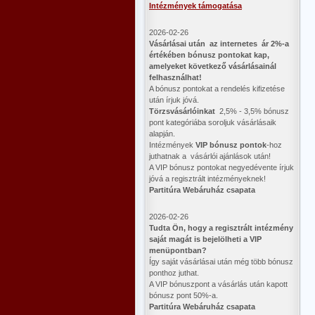
Intézmények támogatása
2026-02-26
Vásárlásai után az internetes ár 2%-a
értékében bónusz pontokat kap,
amelyeket következő vásárlásainál
felhasználhat!
A bónusz pontokat a rendelés kifizetése
után írjuk jóvá.
Törzsvásárlóinkat
2,5% - 3,5% bónusz
pont kategóriába soroljuk vásárlásaik
alapján.
Intézmények
VIP bónusz pontok
-hoz
juthatnak a vásárlói ajánlások után!
A VIP bónusz pontokat negyedévente írjuk
jóvá a regisztrált intézményeknek!
Partitúra Webáruház csapata
2026-02-26
​Tudta Ön, hogy a regisztrált intézmény
saját magát is bejelölheti a VIP
menüpontban?
Így saját vásárlásai után még több bónusz
ponthoz juthat.
A VIP bónuszpont a vásárlás után kapott
bónusz pont 50%-a.
Partitúra Webáruház csapata