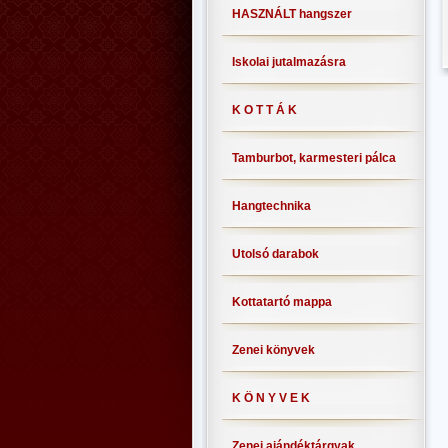
HASZNÁLT hangszer
Iskolai jutalmazásra
K O T T Á K
Tamburbot, karmesteri pálca
Hangtechnika
Utolsó darabok
Kottatartó mappa
Zenei könyvek
K Ö N Y V E K
Zenei ajándéktárgyak