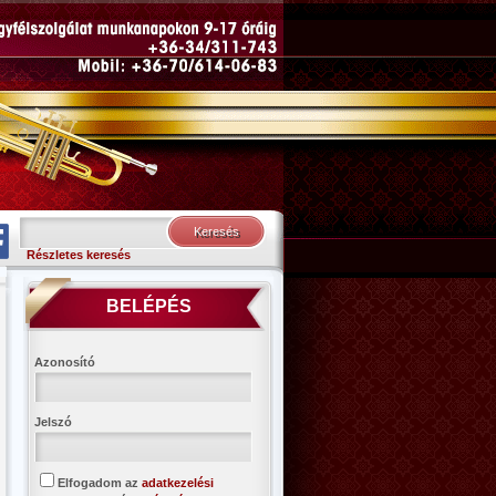
Részletes keresés
BELÉPÉS
Azonosító
Jelszó
Elfogadom az
adatkezelési