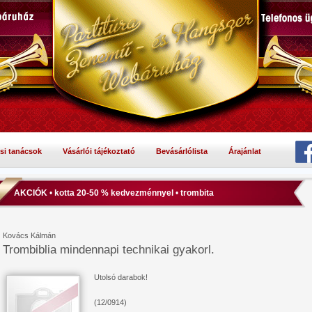
si tanácsok
Vásárlói tájékoztató
Bevásárlólista
Árajánlat
AKCIÓK
•
kotta 20-50 % kedvezménnyel
•
trombita
Kovács Kálmán
Trombiblia mindennapi technikai gyakorl.
Utolsó darabok!
(12/0914)