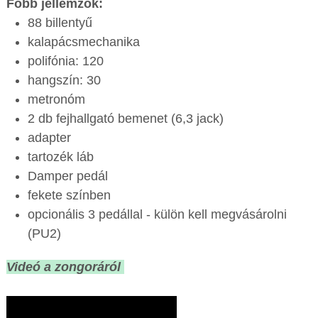
Főbb jellemzők:
88 billentyű
kalapácsmechanika
polifónia: 120
hangszín: 30
metronóm
2 db fejhallgató bemenet (6,3 jack)
adapter
tartozék láb
Damper pedál
fekete színben
opcionális 3 pedállal - külön kell megvásárolni
(PU2)
Videó a zongoráról