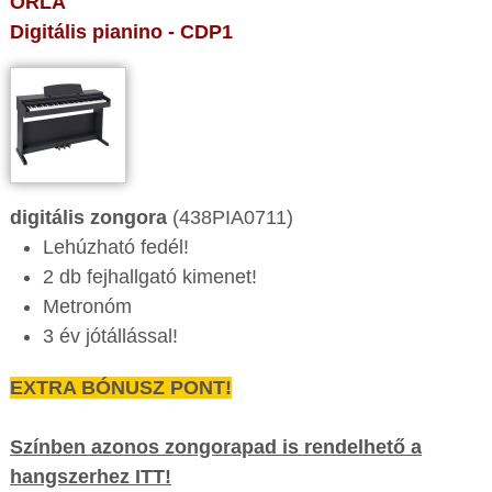
ORLA
Digitális pianino - CDP1
digitális zongora
(438PIA0711)
Lehúzható fedél!
2 db fejhallgató kimenet!
Metronóm
3 év jótállással!
EXTRA BÓNUSZ PONT!
Színben azonos zongorapad is rendelhető a
hangszerhez ITT!