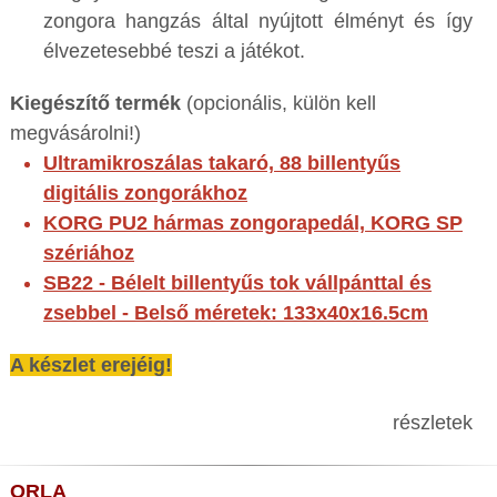
zongora hangzás által nyújtott élményt és így
élvezetesebbé teszi a játékot.
Kiegészítő termék
(opcionális, külön kell
megvásárolni!)
Ultramikroszálas takaró, 88 billentyűs
digitális zongorákhoz
KORG PU2 hármas zongorapedál, KORG SP
szériához
SB22 - Bélelt billentyűs tok vállpánttal és
zsebbel - Belső méretek: 133x40x16.5cm
A készlet erejéig!
részletek
ORLA