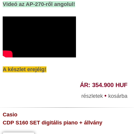
Videó az AP-270-ről angolul!
A készlet erejéig!
ÁR: 354.900 HUF
•
részletek
kosárba
Casio
CDP S160 SET digitális piano + állvány