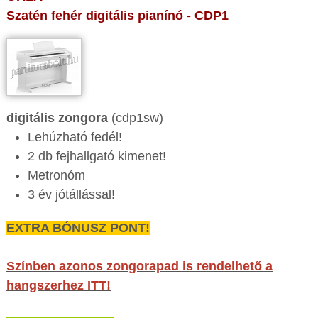
Szatén fehér digitális pianínó - CDP1
digitális zongora
(cdp1sw)
Lehúzható fedél!
2 db fejhallgató kimenet!
Metronóm
3 év jótállással!
EXTRA BÓNUSZ PONT!
Színben azonos zongorapad is rendelhető a
hangszerhez ITT!