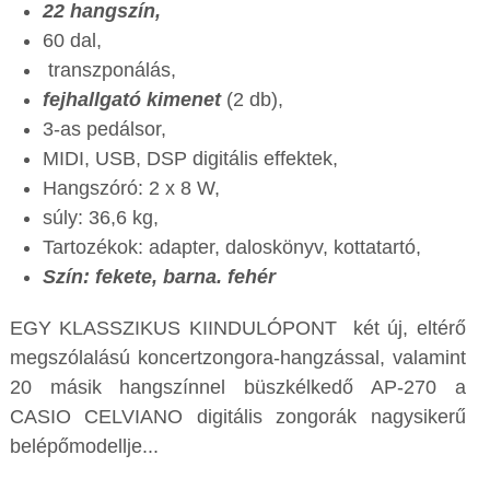
22 hangszín,
60 dal,
transzponálás,
fejhallgató kimenet
(2 db),
3-as pedálsor,
MIDI, USB, DSP digitális effektek,
Hangszóró: 2 x 8 W,
súly: 36,6 kg,
Tartozékok: adapter, daloskönyv, kottatartó,
Szín: fekete, barna. fehér
EGY KLASSZIKUS KIINDULÓPONT két új, eltérő
megszólalású koncertzongora-hangzással, valamint
20 másik hangszínnel büszkélkedő AP-270 a
CASIO CELVIANO digitális zongorák nagysikerű
belépőmodellje...