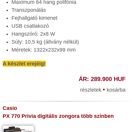
Maximum 64 hang polifónia
Transzponálás
Fejhallgató kimenet
USB csatlakozó
Hangszóró: 2x8 W
Súly: 10,5 kg (állvány nélkül)
Méretek: 1322x232x99 mm
A készlet erejéig!
ÁR: 289.900 HUF
•
részletek
kosárba
Casio
PX 770 Privia digitális zongora több színben