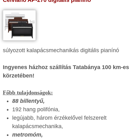
Celviano AP-270 digitális pianinó
súlyozott kalapácsmechanikás digitális pianínó
Ingyenes házhoz szállítás Tatabánya 100 km-es
körzetében!
Főbb tulajdonságok:
88 billentyű,
192 hang polifónia,
legújabb, három érzékelővel felszerelt
kalapácsmechanika,
metromóm,