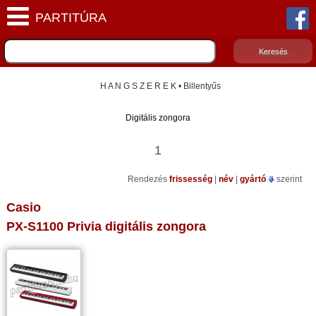
H A N G S Z E R E K • Billentyűs
Digitális zongora
1
Rendezés
frissesség
|
név
|
gyártó
szerint
Casio
PX-S1100 Privia digitális zongora