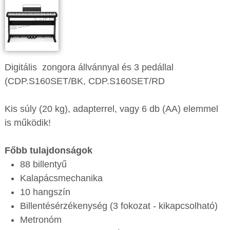
Digitális zongora állvánnyal és 3 pedállal
(CDP.S160SET/BK, CDP.S160SET/RD
Kis súly (20 kg), adapterrel, vagy 6 db (AA) elemmel
is működik!
Főbb tulajdonságok
88 billentyű
Kalapácsmechanika
10 hangszín
Billentésérzékenység (3 fokozat - kikapcsolható)
Metronóm