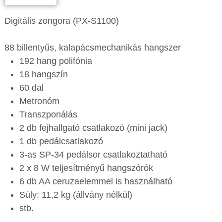
Digitális zongora (PX-S1100)
88 billentyűs, kalapácsmechanikás hangszer
192 hang polifónia
18 hangszín
60 dal
Metronóm
Transzponálás
2 db fejhallgató csatlakozó (mini jack)
1 db pedálcsatlakozó
3-as SP-34 pedálsor csatlakoztatható
2 x 8 W teljesítményű hangszórók
6 db AA ceruzaelemmel is használható
Súly: 11,2 kg (állvány nélkül)
stb.