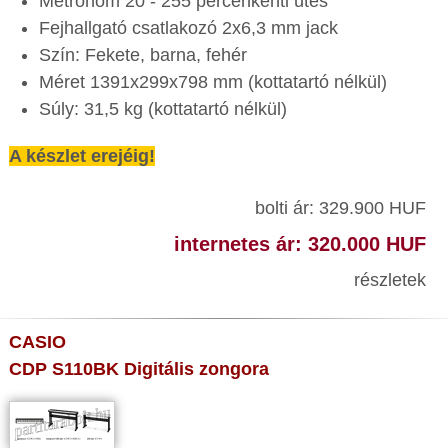
Metronóm 20 - 255 percenkénti ütés
Fejhallgató csatlakozó 2x6,3 mm jack
Szín: Fekete, barna, fehér
Méret 1391x299x798 mm (kottatartó nélkül)
Súly: 31,5 kg (kottatartó nélkül)
A készlet erejéig!
bolti ár: 329.900 HUF
internetes ár: 320.000 HUF
részletek
CASIO
CDP S110BK Digitális zongora