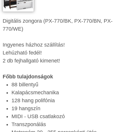
Digitális zongora (PX-770/BK, PX-770/BN, PX-
770/WE)
Ingyenes házhoz szállítás!
Lehúzható fedél!
2 db fejhallgató kimenet!
Főbb tulajdonságok
88 billentyű
Kalapácsmechanika
128 hang polifónia
19 hangszín
MIDI - USB csatlakozó
Transzponálás